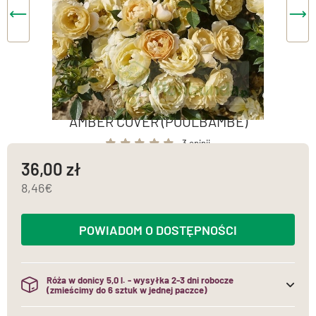
AMBER COVER (POULBAMBE)
3 opinii
36,00
8,46
POWIADOM O DOSTĘPNOŚCI
Róża w donicy 5,0 l. - wysyłka 2-3 dni robocze
(zmieścimy do 6 sztuk w jednej paczce)
(do jednej paczki mieścimy maksymalnie 6 sztuk róż w