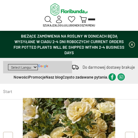
SZUKAJ
ZALOGUJ
ULUBIONE
KOSZYK
MENU
BIEŻĄCE ZAMÓWIENIA NA ROŚLINY W DONICACH BĘDĄ
WYSYŁANE W CIAGU 2-4 DNI ROBOCZYCH! CURRENT ORDERS
FOR POTTED PLANTS WILL BE SHIPPED WITHIN 2-4 BUSINESS
DAYS
Do darmowej dostawy brakuje
Nowości
Promocje
Nasz blog
Często zadawane pytania.
Start