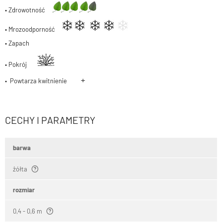
• Zdrowotność
• Mrozoodporność
• Zapach
• Pokrój
+
• Powtarza kwitnienie
CECHY I PARAMETRY
barwa
żółta
rozmiar
0,4 - 0,6 m