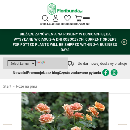
SZUKAJ
ZALOGUJ
ULUBIONE
KOSZYK
MENU
BIEŻĄCE ZAMÓWIENIA NA ROŚLINY W DONICACH BĘDĄ
WYSYŁANE W CIAGU 2-4 DNI ROBOCZYCH! CURRENT ORDERS
FOR POTTED PLANTS WILL BE SHIPPED WITHIN 2-4 BUSINESS
DAYS
Do darmowej dostawy brakuje
Nowości
Promocje
Nasz blog
Często zadawane pytania.
Start
Róże na pniu