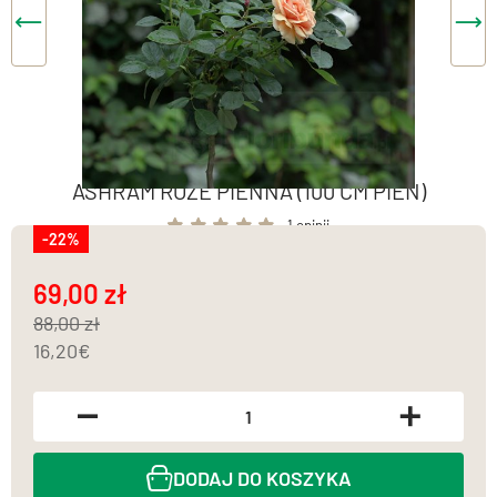
ASHRAM RÓŻE PIENNA (100 CM PIEŃ)
1 opinii
-22%
69,00
88,00
16,20
DODAJ DO KOSZYKA