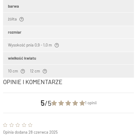
barwa
żółta
rozmiar
Wysokość pnia 0,9 - 1,0 m
wielkość kwiatu
10 cm
12 cm
OPINIE I KOMENTARZE
5
/5
1 opinii
Opinia dodana 28 czerwca 2025