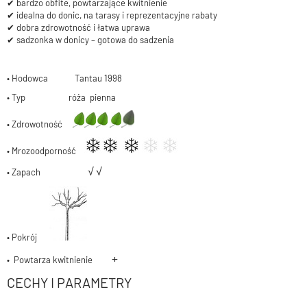
✔ bardzo obfite, powtarzające kwitnienie
✔ idealna do donic, na tarasy i reprezentacyjne rabaty
✔ dobra zdrowotność i łatwa uprawa
✔ sadzonka w donicy – gotowa do sadzenia
• Hodowca Tantau 1998
• Typ róża pienna
• Zdrowotność
• Mrozoodporność
√
√
• Zapach
• Pokrój
+
• Powtarza kwitnienie
CECHY I PARAMETRY