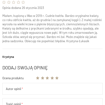
Opinia dodana 26 stycznia 2023
Miałam, kupioną u Was w 2019 r. Cudnie kwitła. Bardzo oryginalne kwiaty,
co roku obficie kwitła, aż do grudnia ( na zamykanej loggii ). Z małej roślinki
wyrosła na wielki krzew o pięknie błyszczących, ciemnozielonych liściach.
Kwiaty są delikatne z pręcikami zebranymi w środku, szybko opadają, ale
jest ich dużo, ciągle wypuszcza nowe pąki. W tym roku zmarnowałam ją.
Szkoda słów, wstyd się przyznać. Bardzo mi żal. Może znajdzie się jakaś
jedna sadzonka. Obiecuję nie popełniać błędów. Krystyna Łukasik
Krystyna
DODAJ SWOJĄ OPINIĘ
Ocena produktu
Autor opinii
Treść opinii