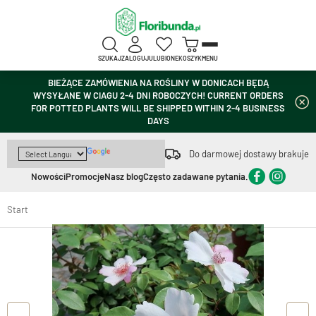
SZUKAJ
ZALOGUJ
ULUBIONE
KOSZYK
MENU
BIEŻĄCE ZAMÓWIENIA NA ROŚLINY W DONICACH BĘDĄ
WYSYŁANE W CIAGU 2-4 DNI ROBOCZYCH! CURRENT ORDERS
FOR POTTED PLANTS WILL BE SHIPPED WITHIN 2-4 BUSINESS
DAYS
Do darmowej dostawy brakuje
Nowości
Promocje
Nasz blog
Często zadawane pytania.
Start