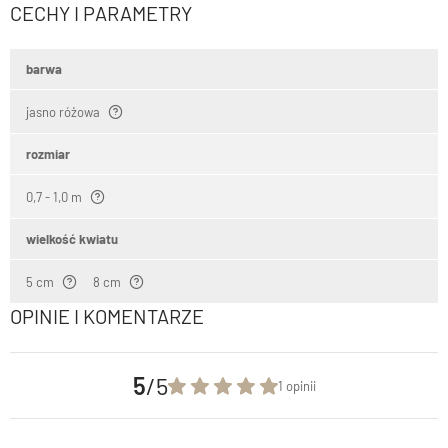
CECHY I PARAMETRY
barwa
jasno różowa
rozmiar
0,7 - 1,0 m
wielkość kwiatu
5 cm
8 cm
OPINIE I KOMENTARZE
5
/5
1 opinii