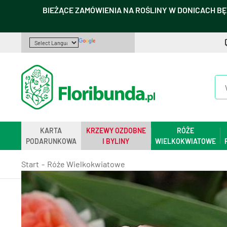
BIEŻĄCE ZAMÓWIENIA NA ROŚLINY W DONICACH BĘ
KARTA
KRZEWY OZDOBNE
RÓŻE
PODARUNKOWA
I BYLINY
WIELKOKWIATOWE
Start
Róże Wielkokwiatowe