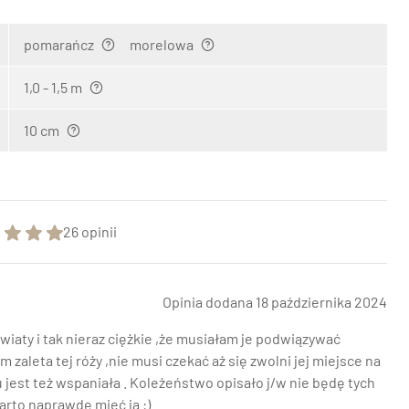
pomarańcz
morelowa
1,0 - 1,5 m
10 cm
26 opinii
Opinia dodana 18 października 2024
wiaty i tak nieraz ciężkie ,że musiałam je podwiązywać
zaleta tej róży ,nie musi czekać aż się zwolni jej miejsce na
est też wspaniała . Koleżeństwo opisało j/w nie będę tych
arto naprawdę mieć ją :)