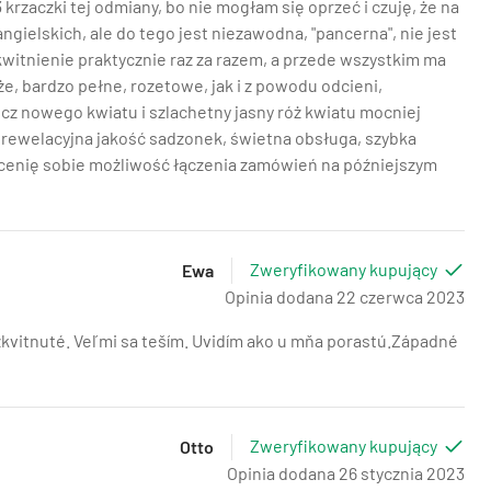
rzaczki tej odmiany, bo nie mogłam się oprzeć i czuję, że na
ngielskich, ale do tego jest niezawodna, "pancerna", nie jest
 kwitnienie praktycznie raz za razem, a przede wszystkim ma
, bardzo pełne, rozetowe, jak i z powodu odcieni,
z nowego kwiatu i szlachetny jasny róż kwiatu mocniej
 rewelacyjna jakość sadzonek, świetna obsługa, szybka
 cenię sobie możliwość łączenia zamówień na późniejszym
Zweryfikowany kupujący
Ewa
Opinia dodana 22 czerwca 2023
ozkvitnuté. Veľmi sa teším. Uvidím ako u mňa porastú.Západné
Zweryfikowany kupujący
Otto
Opinia dodana 26 stycznia 2023