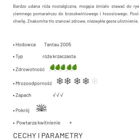
Bardzo udana róża nostalgiczna, mogąca śmiało stawać do rywal
ciemnego pomarańczu do brzoskwiniowego i łososiowego. Posiada
chwilę. Znakomite tło stanowi zdrowe, niezwykle geste ulistnienie.
• Hodowca Tantau 2005
• Typ róża krzaczasta
• Zdrowotność
• Mrozoodporność
• Zapach
√ √ √
• Pokrój
+
• Powtarza kwitnienie
CECHY I PARAMETRY