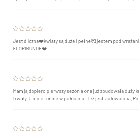
Jest śliczna❤️kwiaty są duże i pełne🥰 jestem pod wrażen
FLORIBUNDE❤️
Mam ją dopiero pierwszy sezon a ona już zbudowała duży 
trwały. U mnie rośnie w półcieniu i też jest zadowolona. P