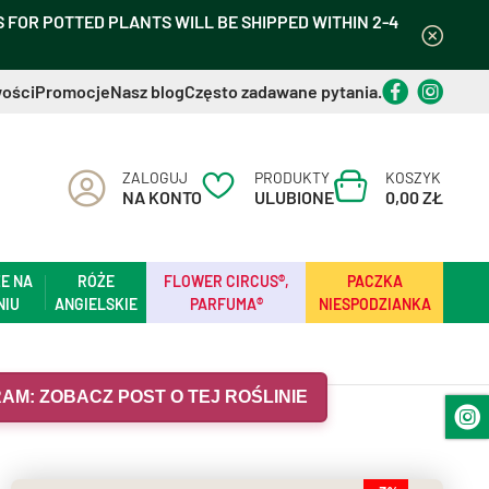
FOR POTTED PLANTS WILL BE SHIPPED WITHIN 2-4
ości
Promocje
Nasz blog
Często zadawane pytania.
ZALOGUJ
PRODUKTY
KOSZYK
NA KONTO
ULUBIONE
0,00 ZŁ
E NA
RÓŻE
FLOWER CIRCUS®,
PACZKA
NIU
ANGIELSKIE
PARFUMA®
NIESPODZIANKA
AM: ZOBACZ POST O TEJ ROŚLINIE