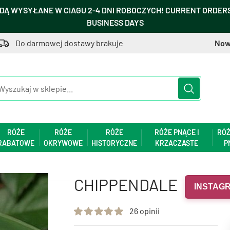
DĄ WYSYŁANE W CIAGU 2-4 DNI ROBOCZYCH! CURRENT ORDERS 
BUSINESS DAYS
Do darmowej dostawy brakuje
Now
RÓŻE
RÓŻE
RÓŻE
RÓŻE PNĄCE I
RÓŻ
RABATOWE
OKRYWOWE
HISTORYCZNE
KRZACZASTE
P
CHIPPENDALE
INSTAGR
26 opinii