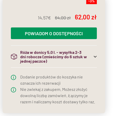
-3%
62,00
14,57
64,00
POWIADOM O DOSTĘPNOŚCI
Róża w donicy 5,0 l. - wysyłka 2-3
dni robocze (zmieścimy do 6 sztuk w
jednej paczce)
(do jednej paczki mieścimy maksymalnie 6
sztuk róż w donicach)
Dodanie produktów do koszyka nie
oznacza ich rezerwacji
Nie zwlekaj z zakupem. Możesz złożyć
dowolną liczbę zamówień. Łączymy je
razem i naliczamy koszt dostawy tylko raz.