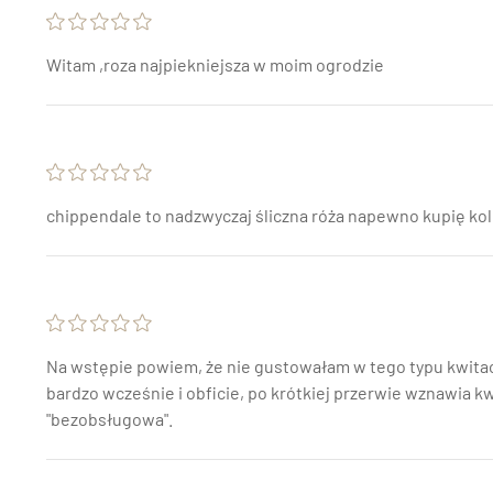
Witam ,roza najpiekniejsza w moim ogrodzie
chippendale to nadzwyczaj śliczna róża napewno kupię ko
Na wstępie powiem, że nie gustowałam w tego typu kwitach,
bardzo wcześnie i obficie, po krótkiej przerwie wznawia kw
"bezobsługowa".