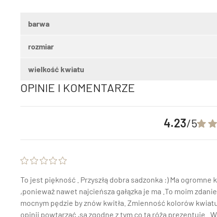
barwa
rozmiar
wielkość kwiatu
OPINIE I KOMENTARZE
4.23
/5
To jest piękność . Przyszłą dobra sadzonka :) Ma ogromne k
,ponieważ nawet najcieńsza gałązka je ma .To moim zdaniem 
mocnym pędzie by znów kwitła. Zmienność kolorów kwiatu j
opinii powtarzać ,są zgodne z tym co ta róża prezentuje . W