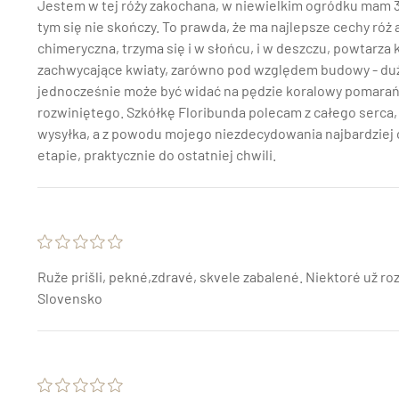
Jestem w tej róży zakochana, w niewielkim ogródku mam 3 k
tym się nie skończy. To prawda, że ma najlepsze cechy róż a
chimeryczna, trzyma się i w słońcu, i w deszczu, powtarza
zachwycające kwiaty, zarówno pod względem budowy - duże
jednocześnie może być widać na pędzie koralowy pomarańc
rozwiniętego. Szkółkę Floribunda polecam z całego serca,
wysyłka, a z powodu mojego niezdecydowania najbardziej
etapie, praktycznie do ostatniej chwili.
Ruže prišli, pekné,zdravé, skvele zabalené. Niektoré už r
Slovensko