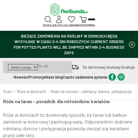
SZUKAJ
ZALOGUJ
ULUBIONE
KOSZYK
MENU
BIEŻĄCE ZAMÓWIENIA NA ROŚLINY W DONICACH BĘDĄ
WYSYŁANE W CIAGU 2-4 DNI ROBOCZYCH! CURRENT ORDERS
FOR POTTED PLANTS WILL BE SHIPPED WITHIN 2-4 BUSINESS
DAYS
Do darmowej dostawy brakuje
Nowości
Promocje
Nasz blog
Często zadawane pytania.
Start
Róże w donicach
Róże na tarasie – odmiany, donice, pielęgnacja
Róże na taras – poradnik dla miłośników kwiatów
Róże w donicach to doskonały sposób, by taras lub balkon
zamienić w kolorową i pachnącą oazę. Odpowiednio dobrane
odmiany, donice i pielęgnacja pozwolą cieszyć się kwiatami
przez całe lato.