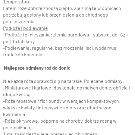
Temperatura
Latem róże dobrze znoszą ciepło, ale zimą te w donicach
potrzebują osłony lub przeniesienia do chłodnego
pomieszczenia.
Podłoże i podlewanie
-Podłoże to mieszanka: ziemia ogrodowa + substrat do róż +
perlitu lub kory
-Podlewanie: regularne, bez moczenia liści, woda musi
trafiać do korzenia
Najlepsze odmiany róż do donic
Nie każda róża sprawdzi się na tarasie. Polecane odmiany:
-Miniaturowe i karłowe: doskonałe do małych donic, obficie i
długo kwitną
-Róże rabatowe / floribundy w wersjach kompaktowych:
większe kwiaty i intensywne kolory oraz długi sezon
kwitnienia
-Róże okrywowe: odporne na choroby, dobrze rosną w
pojemnikach.
Tutaj znajdziesz wiele interesujących odmian: