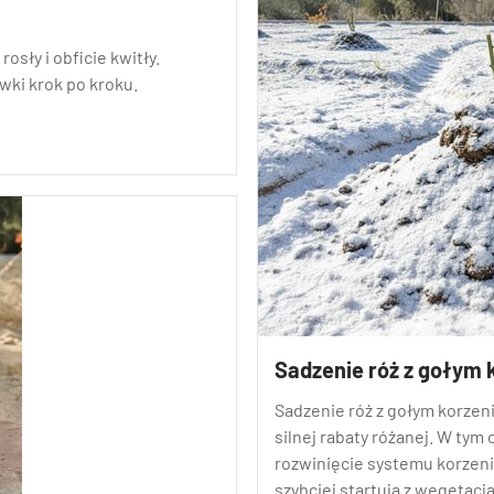
osły i obficie kwitły.
wki krok po kroku.
Sadzenie róż z gołym 
Sadzenie róż z gołym korzeni
silnej rabaty różanej. W tym 
rozwinięcie systemu korzen
szybciej startują z wegetacją