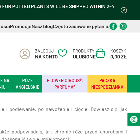
FOR POTTED PLANTS WILL BE SHIPPED WITHIN 2-4
ości
Promocje
Nasz blog
Często zadawane pytania.
ZALOGUJ
PRODUKTY
KOSZYK
NA KONTO
ULUBIONE
0,00 ZŁ
E NA
RÓŻE
FLOWER CIRCUS®,
PACZKA
NIU
ANGIELSKIE
PARFUMA®
NIESPODZIANKA
e i podlewanie, po nawożenie i cięcie. Dowiesz się, jak
także podpowiadają, jak chronić róże przed chorobami i
ą doskonalić swoje umiejętności.