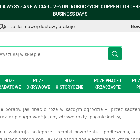
DĄ WYSYŁANE W CIAGU 2-4 DNI ROBOCZYCH! CURRENT ORDERS 
BUSINESS DAYS
Do darmowej dostawy brakuje
Now
RÓŻE
RÓŻE
RÓŻE
RÓŻE PNĄCE I
RÓŻ
RABATOWE
OKRYWOWE
HISTORYCZNE
KRZACZASTE
P
zne porady, jak dbać o róże w każdym ogrodzie – przez sadzeni
az jak pielęgnować je, aby zdrowo rosły i pięknie kwitły.
iu, wskazują najlepsze techniki nawożenia i podlewania, a 
kujących ogrodników, jak i dla osób z doświadczeniem, które chc