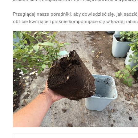
Przeglądaj nasze poradniki, aby dowiedzieć się, jak sadz
obficie kwitnące i pięknie komponujące się w każdej rabac