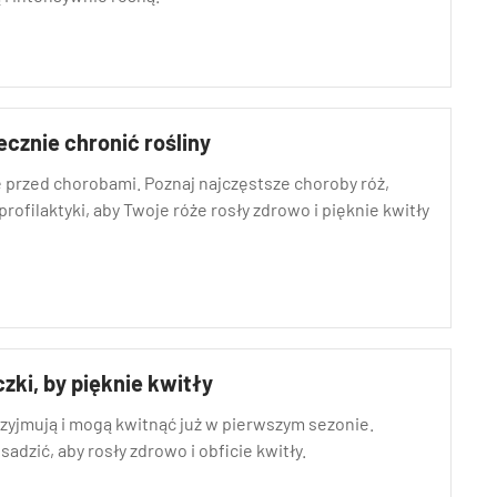
ecznie chronić rośliny
e przed chorobami. Poznaj najczęstsze choroby róż,
rofilaktyki, aby Twoje róże rosły zdrowo i pięknie kwitły
czki, by pięknie kwitły
rzyjmują i mogą kwitnąć już w pierwszym sezonie.
adzić, aby rosły zdrowo i obficie kwitły.