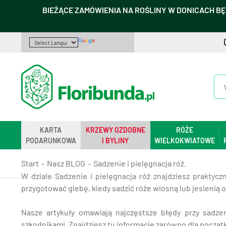
BIEŻĄCE ZAMÓWIENIA NA ROŚLINY W DONICACH BĘ
KARTA
KRZEWY OZDOBNE
RÓŻE
PODARUNKOWA
I BYLINY
WIELKOKWIATOWE
Start
Nasz BLOG
Sadzenie i pielęgnacja róż.
W dziale Sadzenie i pielęgnacja róż znajdziesz praktyc
przygotować glebę, kiedy sadzić róże wiosną lub jesienią or
Nasze artykuły omawiają najczęstsze błędy przy sadzen
szkodnikami. Znajdziesz tu informacje zarówno dla począt