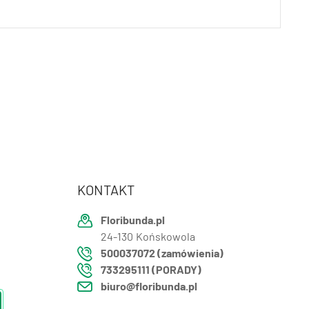
KONTAKT
Floribunda.pl
24-130
Końskowola
500037072 (zamówienia)
733295111 (PORADY)
biuro@floribunda.pl