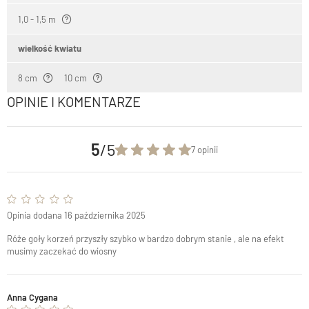
1,0 - 1,5 m
wielkość kwiatu
8 cm
10 cm
OPINIE I KOMENTARZE
5
/5
7 opinii
Opinia dodana 16 października 2025
Róże goły korzeń przyszły szybko w bardzo dobrym stanie , ale na efekt
musimy zaczekać do wiosny
Anna Cygana