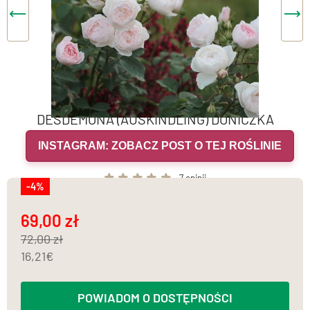
DESDEMONA (AUSKINDLING) DONICZKA
INSTAGRAM: ZOBACZ POST O TEJ ROŚLINIE
7 opinii
-4%
69,00
72,00
16,21
POWIADOM O DOSTĘPNOŚCI