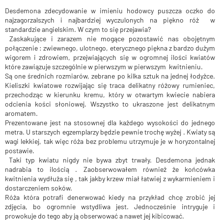
Desdemona zdecydowanie w imieniu hodowcy puszcza oczko do
najzagorzalszych i najbardziej wyczulonych na piękno róż w
standardzie angielskim. W czym to się przejawia?
Zaskakujące i zarazem nie mogące pozostawić nas obojętnym
połączenie : zwiewnego, ulotnego, eterycznego piękna z bardzo dużym
wigorem i zdrowiem, przejwiających się w ogromnej ilości kwiatów
które zawiązuje szczególnie w pierwszym w pierwszym kwitnieniu.
Są one średnich rozmiarów, zebrane po kilka sztuk na jednej łodyżce.
Kieliszki kwiatowe rozwijając się traca delikatny różowy rumieniec,
przechodząc w kierunku kremu, który w otwartym kwiecie nabiera
odcienia kości słoniowej. Wszystko to ukraszone jest delikatnym
aromatem.
Prezentowane jest na stosownej dla każdego wysokości do jednego
metra. U starszych egzemplarzy będzie pewnie trochę wyżej . Kwiaty są
wagi lekkiej, tak więc róża bez problemu utrzymuje je w horyzontalnej
postawie.
Taki typ kwiatu nigdy nie bywa zbyt trwały. Desdemona jednak
nadrabia to ilością . Zaobserwowałem również że końcówka
kwitnienia wydłuża się , tak jakby krzew miał łatwiej z wykarmieniem i
dostarczeniem soków.
Róża która potrafi denerwować kiedy na przykład chcę zrobić jej
zdjęcia, bo ogromnie wstydliwa jest. Jednocześnie intryguje i
prowokuje do tego aby ją obserwować a nawet jej kibicować.