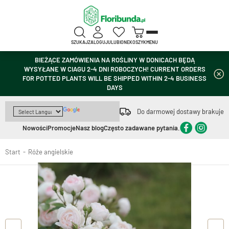
SZUKAJ
ZALOGUJ
ULUBIONE
KOSZYK
MENU
BIEŻĄCE ZAMÓWIENIA NA ROŚLINY W DONICACH BĘDĄ
WYSYŁANE W CIAGU 2-4 DNI ROBOCZYCH! CURRENT ORDERS
FOR POTTED PLANTS WILL BE SHIPPED WITHIN 2-4 BUSINESS
DAYS
Do darmowej dostawy brakuje
Nowości
Promocje
Nasz blog
Często zadawane pytania.
Start
Róże angielskie