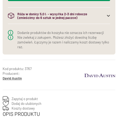
Róża w donicy 5,0 l. - wysyłka 2-3 dni robocze
(zmieścimy do 6 sztuk w jednej paczce)
(do jednej paczki mieścimy maksymalnie 6 sztuk róż w
donicach)
Dodanie produktów do koszyka nie oznacza ich rezerwacji
Nie zwlekaj z zakupem. Możesz złożyć dowolną liczbę
zamówień. Łączymy je razem i naliczamy koszt dostawy tylko
raz.
3767
Producent:
David Austin
Zapytaj o produkt
Dodaj do ulubionych
Koszty dostawy
OPIS PRODUKTU