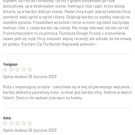
kupiłem 100 róż od Floribundy. Od róż z gołymi korzeniami po róże
doniczkowe, są w doskonałym stanie. Kwitnące róże i pąki, które dzisiaj
dotarły, są w bardzo dobrym stanie. Nadal chcę kupić więcej kwiatów Chcę
zamienić swój ogród w ogród różany. Dziękuję bardzo za szybką reakcję na
wszelkie pytania. Posadziłam wcześnie i teraz w moim ogrodzie zaczynają
kwitnąć róże, z czego bardzo się cieszę. Nie mogę oderwać wzroku od róż
Przetłumaczyłem to za pomocą Tłumacza Google Proszę o zrozumienie,
nawet jeśli się mylę Chcę zostawić więcej recenzji, ale szkoda, że ​​nie mówię
po polsku. Kocham Cię Floribundo Naprawdę polecam~
Yongsun
Opinia dodana 26 stycznia 2023
Róża o imponującej urodzie - zakochała się w niej od pierwszego wejrzenia -
bardzo delikatny pastelowy kolor, aromat jest bardzo silny. Kwitnie w dwóch
falach. Deszcz nie wpływa znacząco na kwiaty.
Asta
Opinia dodana 26 stycznia 2023