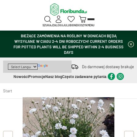
SZUKAJ
ZALOGUJ
ULUBIONE
KOSZYK
MENU
BIEŻĄCE ZAMÓWIENIA NA ROŚLINY W DONICACH BĘDĄ
WYSYŁANE W CIAGU 2-4 DNI ROBOCZYCH! CURRENT ORDERS
FOR POTTED PLANTS WILL BE SHIPPED WITHIN 2-4 BUSINESS
DAYS
Do darmowej dostawy brakuje
Nowości
Promocje
Nasz blog
Często zadawane pytania.
Start