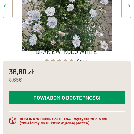
DRAKIEW "KUDO WHITE"
0 opinii
36,80
8,65
POWIADOM O DOSTĘPNOŚCI
ROŚLINA W DONICY 3,0 LITRA - wysyłka za 2-3 dni
(zmieścimy do 10 sztuk w jednej paczce)