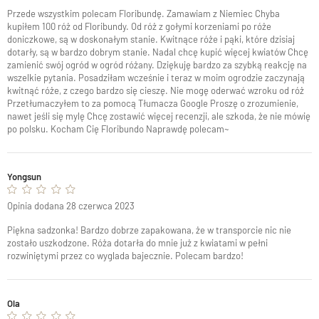
Przede wszystkim polecam Floribundę. Zamawiam z Niemiec Chyba
kupiłem 100 róż od Floribundy. Od róż z gołymi korzeniami po róże
doniczkowe, są w doskonałym stanie. Kwitnące róże i pąki, które dzisiaj
dotarły, są w bardzo dobrym stanie. Nadal chcę kupić więcej kwiatów Chcę
zamienić swój ogród w ogród różany. Dziękuję bardzo za szybką reakcję na
wszelkie pytania. Posadziłam wcześnie i teraz w moim ogrodzie zaczynają
kwitnąć róże, z czego bardzo się cieszę. Nie mogę oderwać wzroku od róż
Przetłumaczyłem to za pomocą Tłumacza Google Proszę o zrozumienie,
nawet jeśli się mylę Chcę zostawić więcej recenzji, ale szkoda, że ​​nie mówię
po polsku. Kocham Cię Floribundo Naprawdę polecam~
Yongsun
Opinia dodana 28 czerwca 2023
Piękna sadzonka! Bardzo dobrze zapakowana, że w transporcie nic nie
zostało uszkodzone. Róża dotarła do mnie już z kwiatami w pełni
rozwiniętymi przez co wyglada bajecznie. Polecam bardzo!
Ola