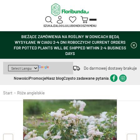
SZUKAJ
ZALOGUJ
ULUBIONE
KOSZYK
MENU
BIEŻĄCE ZAMÓWIENIA NA ROŚLINY W DONICACH BĘDĄ
WYSYŁANE W CIAGU 2-4 DNI ROBOCZYCH! CURRENT ORDERS
FOR POTTED PLANTS WILL BE SHIPPED WITHIN 2-4 BUSINESS
DAYS
Do darmowej dostawy brakuje
Nowości
Promocje
Nasz blog
Często zadawane pytania.
Start
Róże angielskie