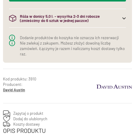
Róża w donicy 5,0 l. - wysyłka 2-3 dni robocze
(zmieścimy do 6 sztuk w jednej paczce)
(do jednej paczki mieścimy maksymalnie 6 sztuk róż w
donicach)
Dodanie produktów do koszyka nie oznacza ich rezerwacji
Nie zwlekaj z zakupem. Możesz złożyć dowolną liczbę
zamówień. Łączymy je razem i naliczamy koszt dostawy tylko
raz.
3910
Producent:
David Austin
Zapytaj o produkt
Dodaj do ulubionych
Koszty dostawy
OPIS PRODUKTU