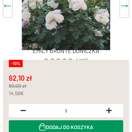
EMILY BRONTE DONICZKA
4 opinii
-10%
62,10
69,00
14,58
DODAJ DO KOSZYKA