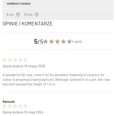
wielkość kwiatu
8 cm
10 cm
OPINIE I KOMENTARZE
5
/5
4 opinii
Opinia dodana 18 lutego 2026
A wonderful DA rose, I love it for its abundant flowering in clusters, its
colour is amazing (creamy/apricot). Although I planted it in a pot, the rose
has still reached the height of 1.5 m.
Ramunė
Opinia dodana 15 maja 2024