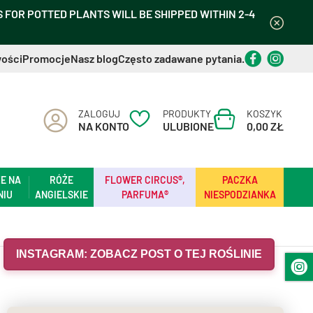
FOR POTTED PLANTS WILL BE SHIPPED WITHIN 2-4
ości
Promocje
Nasz blog
Często zadawane pytania.
ZALOGUJ
PRODUKTY
KOSZYK
NA KONTO
ULUBIONE
0,00 ZŁ
E NA
RÓŻE
FLOWER CIRCUS®,
PACZKA
NIU
ANGIELSKIE
PARFUMA®
NIESPODZIANKA
INSTAGRAM: ZOBACZ POST O TEJ ROŚLINIE