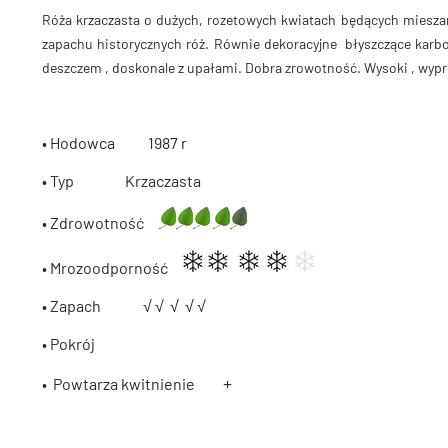
Róża krzaczasta o dużych, rozetowych kwiatach będących miesz
zapachu historycznych róż. Równie dekoracyjne błyszczące karbowa
deszczem , doskonale z upałami. Dobra zrowotność. Wysoki , wyp
• Hodowca 1987 r
• Typ Krzaczasta
• Zdrowotność
• Mrozoodporność
• Zapach
√
√
√
√
√
• Pokrój
+
• Powtarza kwitnienie