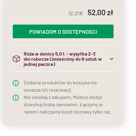
52,00
12,21
POWIADOM O DOSTĘPNOŚCI
Róża w donicy 5,0 l. - wysyłka 2-3
dni robocze (zmieścimy do 6 sztuk w
jednej paczce)
(do jednej paczki mieścimy maksymalnie 6
sztuk róż w donicach)
Dodanie produktów do koszyka nie
oznacza ich rezerwacji
Nie zwlekaj z zakupem. Możesz złożyć
dowolną liczbę zamówień. Łączymy je
razem i naliczamy koszt dostawy tylko raz.