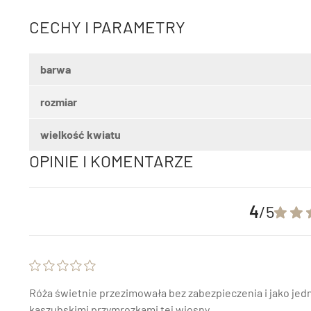
CECHY I PARAMETRY
barwa
rozmiar
wielkość kwiatu
OPINIE I KOMENTARZE
4
/5
Róża świetnie przezimowała bez zabezpieczenia i jako jedn
kaszubskimi przymrozkami tej wiosny.