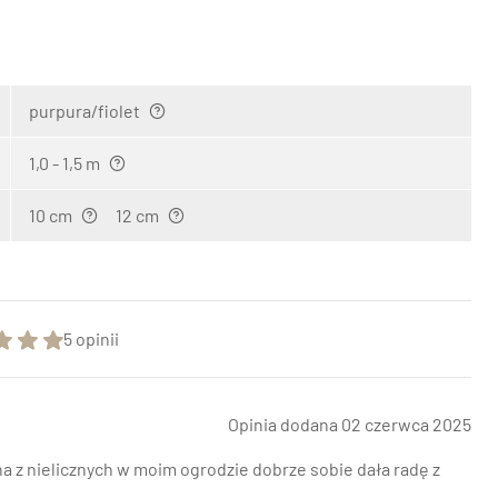
purpura/fiolet
1,0 - 1,5 m
10 cm
12 cm
5 opinii
Opinia dodana 02 czerwca 2025
a z nielicznych w moim ogrodzie dobrze sobie dała radę z