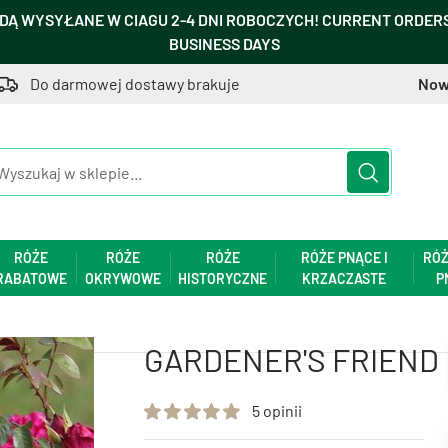
DĄ WYSYŁANE W CIAGU 2-4 DNI ROBOCZYCH! CURRENT ORDERS 
BUSINESS DAYS
Do darmowej dostawy brakuje
Now
RÓŻE
RÓŻE
RÓŻE
RÓŻE PNĄCE I
RÓŻ
RABATOWE
OKRYWOWE
HISTORYCZNE
KRZACZASTE
P
GARDENER'S FRIEND
5 opinii