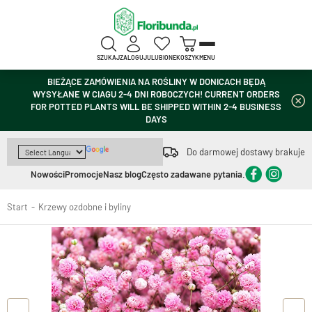
SZUKAJ
ZALOGUJ
ULUBIONE
KOSZYK
MENU
BIEŻĄCE ZAMÓWIENIA NA ROŚLINY W DONICACH BĘDĄ
WYSYŁANE W CIAGU 2-4 DNI ROBOCZYCH! CURRENT ORDERS
FOR POTTED PLANTS WILL BE SHIPPED WITHIN 2-4 BUSINESS
DAYS
Do darmowej dostawy brakuje
Nowości
Promocje
Nasz blog
Często zadawane pytania.
Start
Krzewy ozdobne i byliny