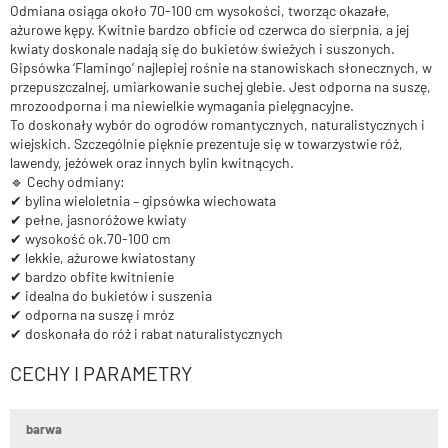
Odmiana osiąga około 70-100 cm wysokości, tworząc okazałe,
ażurowe kępy. Kwitnie bardzo obficie od czerwca do sierpnia, a jej
kwiaty doskonale nadają się do bukietów świeżych i suszonych.
Gipsówka ‘Flamingo’ najlepiej rośnie na stanowiskach słonecznych, w
przepuszczalnej, umiarkowanie suchej glebie. Jest odporna na suszę,
mrozoodporna i ma niewielkie wymagania pielęgnacyjne.
To doskonały wybór do ogrodów romantycznych, naturalistycznych i
wiejskich. Szczególnie pięknie prezentuje się w towarzystwie róż,
lawendy, jeżówek oraz innych bylin kwitnących.
🔹 Cechy odmiany:
✔ bylina wieloletnia – gipsówka wiechowata
✔ pełne, jasnoróżowe kwiaty
✔ wysokość ok.70-100 cm
✔ lekkie, ażurowe kwiatostany
✔ bardzo obfite kwitnienie
✔ idealna do bukietów i suszenia
✔ odporna na suszę i mróz
✔ doskonała do róż i rabat naturalistycznych
CECHY I PARAMETRY
barwa