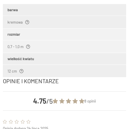
barwa
kremowa
rozmiar
0,7 - 1,0 m
wielkość kwiatu
12 cm
OPINIE I KOMENTARZE
4.75
/5
8 opinii
Opinia dodana 24 lipca 2025