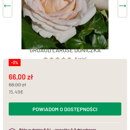
GRUAUD LAROSE DONICZKA
8 opinii
-3%
66,00
68,00
15,49
POWIADOM O DOSTĘPNOŚCI
Róża w donicy 5,0 l. - wysyłka 2-3 dni robocze