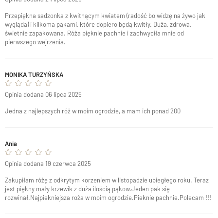
Przepiękna sadzonka z kwitnącym kwiatem (radość bo widzę na żywo jak
wygląda) i kilkoma pąkami, które dopiero będą kwitły. Duża, zdrowa,
świetnie zapakowana. Róża pięknie pachnie i zachwyciła mnie od
pierwszego wejrzenia.
MONIKA TURZYŃSKA
Opinia dodana 06 lipca 2025
Jedna z najlepszych róż w moim ogrodzie, a mam ich ponad 200
Ania
Opinia dodana 19 czerwca 2025
Zakupiłam różę z odkrytym korzeniem w listopadzie ubiegłego roku. Teraz
jest piękny mały krzewik z duża ilością pąkow.Jeden pak się
rozwinał.Najpiekniejsza roża w moim ogrodzie.Pieknie pachnie.Polecam !!!