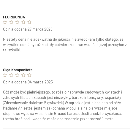
FLORIBUNDA
Opinia dodana 27 marca 2025
Niestety cena nie adekwatna do jakości, nie zwróciłam tylko dlatego, że
wszystkie odmiany róż zostały potwierdzone we wcześniejszej przesyłce z
tej szkółki.
Olga Kompaniiets
Opinia dodana 04 marca 2025
Cóż może być piękniejszego, to róża o naprawde cudownych kwiatach i
zdrowych liściach Zapach jest niezwykły, bardzo intensywny, wspaniały
(Zdecydowanie dałabym 5 gwiazdek) W ogrodzie jest niedaleko od róży
Madame Anisette, jestem zakochana w obu, ale na pierwsze miejsce
stopniowo wysuwa wlasnie się Gruaud Larose. Jeśli chodzi o wysokość,
trzeba brać pod uwage że może ona znacznie przekraczać 1 metr.