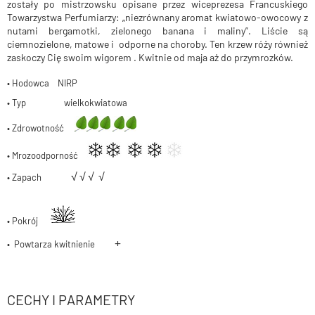
zostały po mistrzowsku opisane przez wiceprezesa Francuskiego
Towarzystwa Perfumiarzy: „niezrównany aromat kwiatowo-owocowy z
nutami bergamotki, zielonego banana i maliny”. Liście są
ciemnozielone, matowe i odporne na choroby. Ten krzew róży również
zaskoczy Cię swoim wigorem . Kwitnie od maja aż do przymrozków.
• Hodowca NIRP
• Typ wielkokwiatowa
• Zdrowotność
• Mrozoodporność
√
√
√
√
• Zapach
• Pokrój
+
• Powtarza kwitnienie
CECHY I PARAMETRY