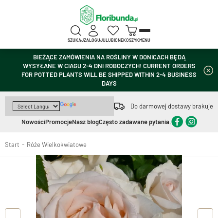
SZUKAJ
ZALOGUJ
ULUBIONE
KOSZYK
MENU
BIEŻĄCE ZAMÓWIENIA NA ROŚLINY W DONICACH BĘDĄ
WYSYŁANE W CIAGU 2-4 DNI ROBOCZYCH! CURRENT ORDERS
FOR POTTED PLANTS WILL BE SHIPPED WITHIN 2-4 BUSINESS
DAYS
Do darmowej dostawy brakuje
Nowości
Promocje
Nasz blog
Często zadawane pytania.
Start
Róże Wielkokwiatowe