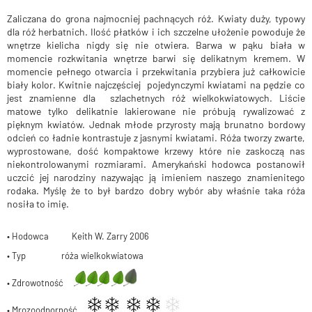
Zaliczana do grona najmocniej pachnących róż. Kwiaty duży, typowy
dla róż herbatnich. Ilość płatków i ich szczelne ułożenie powoduje że
wnętrze kielicha nigdy się nie otwiera. Barwa w pąku biała w
momencie rozkwitania wnętrze barwi się delikatnym kremem. W
momencie pełnego otwarcia i przekwitania przybiera już całkowicie
biały kolor. Kwitnie najczęściej pojedynczymi kwiatami na pędzie co
jest znamienne dla szlachetnych róż wielkokwiatowych. Liście
matowe tylko delikatnie lakierowane nie próbują rywalizować z
pięknym kwiatów. Jednak młode przyrosty mają brunatno bordowy
odcień co ładnie kontrastuje z jasnymi kwiatami. Róża tworzy zwarte,
wyprostowane, dość kompaktowe krzewy które nie zaskoczą nas
niekontrolowanymi rozmiarami. Amerykański hodowca postanowił
uczcić jej narodziny nazywając ją imieniem naszego znamienitego
rodaka. Myślę że to był bardzo dobry wybór aby właśnie taka róża
nosiła to imię.
• Hodowca Keith W. Zarry 2006
• Typ róża wielkokwiatowa
• Zdrowotność
• Mrozoodporność