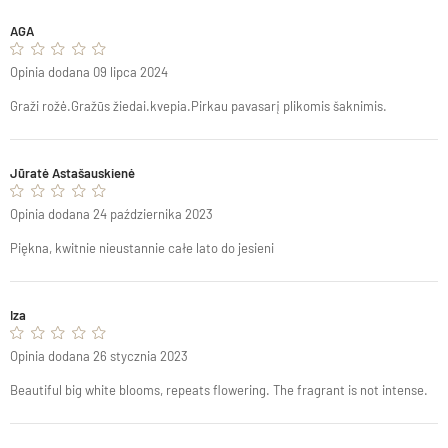
AGA
Opinia dodana 09 lipca 2024
Graži rožė.Gražūs žiedai.kvepia.Pirkau pavasarį plikomis šaknimis.
Jūratė Astašauskienė
Opinia dodana 24 października 2023
Piękna, kwitnie nieustannie całe lato do jesieni
Iza
Opinia dodana 26 stycznia 2023
Beautiful big white blooms, repeats flowering. The fragrant is not intense.