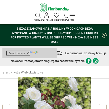
SZUKAJ
ZALOGUJ
ULUBIONE
KOSZYK
MENU
BIEŻĄCE ZAMÓWIENIA NA ROŚLINY W DONICACH BĘDĄ
WYSYŁANE W CIAGU 2-4 DNI ROBOCZYCH! CURRENT ORDERS
FOR POTTED PLANTS WILL BE SHIPPED WITHIN 2-4 BUSINESS
DAYS
Do darmowej dostawy brakuje
Nowości
Promocje
Nasz blog
Często zadawane pytania.
Start
Róże Wielkokwiatowe