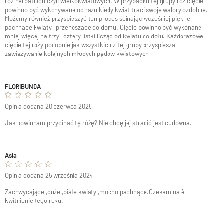
róż herbatnich czyli wielkokwiatowych. W przypadku tej grupy róż cięcie
powinno być wykonywane od razu kiedy kwiat traci swoje walory ozdobne.
Możemy również przyspieszyć ten proces ścinając wcześniej piękne
pachnące kwiaty i przenoszące do domu. Cięcie powinno być wykonane
mniej więcej na trzy- cztery listki licząc od kwiatu do dołu. Każdorazowe
cięcie tej róży podobnie jak wszystkich z tej grupy przyspiesza
zawiązywanie kolejnych młodych pędów kwiatowych
FLORIBUNDA
Opinia dodana 20 czerwca 2025
Jak powinnam przycinać tę różę? Nie chcę jej stracić jest cudowna.
Asia
Opinia dodana 25 września 2024
Zachwycające ,duże ,białe kwiaty ,mocno pachnące.Czekam na 4
kwitnienie tego roku.