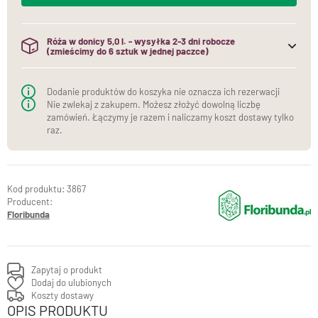
Róża w donicy 5,0 l. - wysyłka 2-3 dni robocze
(zmieścimy do 6 sztuk w jednej paczce)
(do jednej paczki mieścimy maksymalnie 6 sztuk róż w
donicach)
Dodanie produktów do koszyka nie oznacza ich rezerwacji
Nie zwlekaj z zakupem. Możesz złożyć dowolną liczbę
zamówień. Łączymy je razem i naliczamy koszt dostawy tylko
raz.
3867
Producent:
Floribunda
Zapytaj o produkt
Dodaj do ulubionych
Koszty dostawy
OPIS PRODUKTU