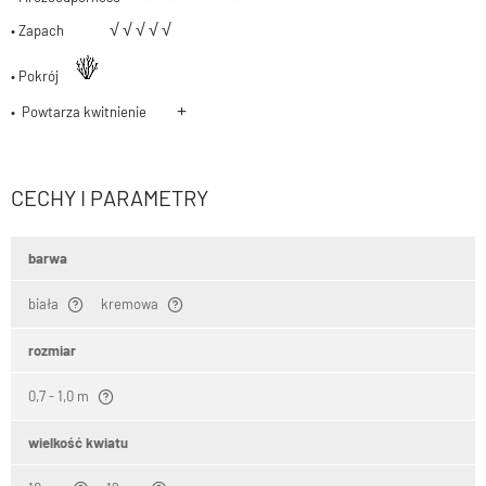
√
√
√
√
√
• Zapach
• Pokrój
+
• Powtarza kwitnienie
CECHY I PARAMETRY
barwa
biała
kremowa
rozmiar
0,7 - 1,0 m
wielkość kwiatu