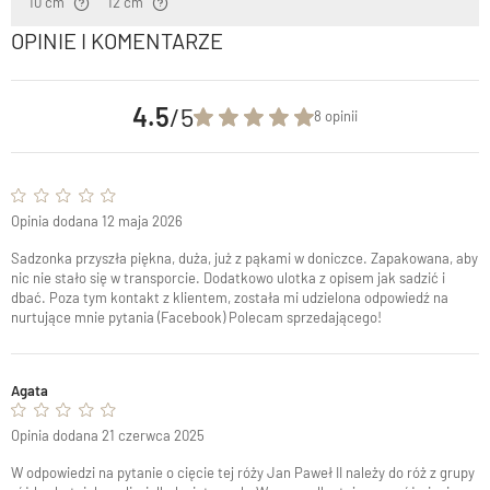
10 cm
12 cm
OPINIE I KOMENTARZE
4.5
/5
8 opinii
Opinia dodana 12 maja 2026
Sadzonka przyszła piękna, duża, już z pąkami w doniczce. Zapakowana, aby
nic nie stało się w transporcie. Dodatkowo ulotka z opisem jak sadzić i
dbać. Poza tym kontakt z klientem, została mi udzielona odpowiedź na
nurtujące mnie pytania (Facebook) Polecam sprzedającego!
Agata
Opinia dodana 21 czerwca 2025
W odpowiedzi na pytanie o cięcie tej róży Jan Paweł II należy do róż z grupy