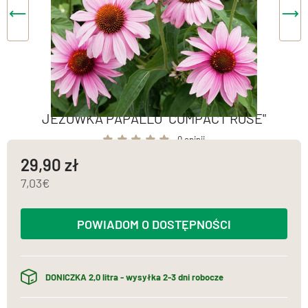
JEŻOWKA PAPALLO "COMPACT ROSE"
0 opinii
29,90
7,03
POWIADOM O DOSTĘPNOŚCI
DONICZKA 2,0 litra - wysyłka 2-3 dni robocze