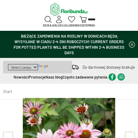
SZUKAJ
ZALOGUJ
ULUBIONE
KOSZYK
MENU
BIEŻĄCE ZAMÓWIENIA NA ROŚLINY W DONICACH BĘDĄ
WYSYŁANE W CIAGU 2-4 DNI ROBOCZYCH! CURRENT ORDERS
FOR POTTED PLANTS WILL BE SHIPPED WITHIN 2-4 BUSINESS
DAYS
Do darmowej dostawy brakuje
Nowości
Promocje
Nasz blog
Często zadawane pytania.
Start