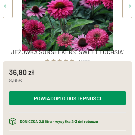
JEŻÓWKA SUNSEEKERS "SWEET FUCHSIA"
0 opinii
36,80
8,65
POWIADOM O DOSTĘPNOŚCI
DONICZKA 2,0 litra - wysyłka 2-3 dni robocze