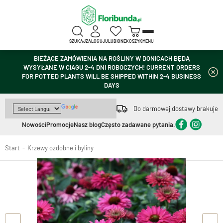
SZUKAJ
ZALOGUJ
ULUBIONE
KOSZYK
MENU
BIEŻĄCE ZAMÓWIENIA NA ROŚLINY W DONICACH BĘDĄ
WYSYŁANE W CIAGU 2-4 DNI ROBOCZYCH! CURRENT ORDERS
FOR POTTED PLANTS WILL BE SHIPPED WITHIN 2-4 BUSINESS
DAYS
Do darmowej dostawy brakuje
Nowości
Promocje
Nasz blog
Często zadawane pytania.
Start
Krzewy ozdobne i byliny