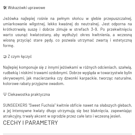
🛠️ Wskazówki uprawowe
Jeżówka najlepiej rośnie na pełnym słońcu w glebie przepuszczalnej,
umiarkowanie wilgotnej, lekko kwaśnej do neutralnej. Jest odporna na
krótkotrwałą suszę i dobrze zimuje w strefach 3–9. Po przekwitnięciu
warto usunąć kwiatostany, aby wydłużyć okres kwitnienia, a wczesną
wiosną przyciąć stare pędy, co pozwala utrzymać zwartą i estetyczną
formę.
🤝 Z czym łączyć
Najlepiej komponuje się z innymi jeżówkami w różnych odcieniach, szałwią,
rudbekią i niskimi trawami ozdobnymi. Dobrze wygląda w towarzystwie bylin
okrywowymi, jak macierzanka czy dzwonki karpackie, tworząc naturalne,
kolorowe rabaty przyjazne owadom.
💡 Ciekawostka praktyczna
SUNSEEKERS "Sweet Fuchsia" kwitnie obficie nawet na słabszych glebach,
a jej intensywne kwiaty długo utrzymują się bez blaknięcia, zapewniając
atrakcyjny, trwały akcent w ogrodzie przez całe lato i wczesną jesień.
CECHY I PARAMETRY