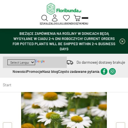
SZUKAJ
ZALOGUJ
ULUBIONE
KOSZYK
MENU
BIEŻĄCE ZAMÓWIENIA NA ROŚLINY W DONICACH BĘDĄ
WYSYŁANE W CIAGU 2-4 DNI ROBOCZYCH! CURRENT ORDERS
FOR POTTED PLANTS WILL BE SHIPPED WITHIN 2-4 BUSINESS
DAYS
Do darmowej dostawy brakuje
Nowości
Promocje
Nasz blog
Często zadawane pytania.
Start