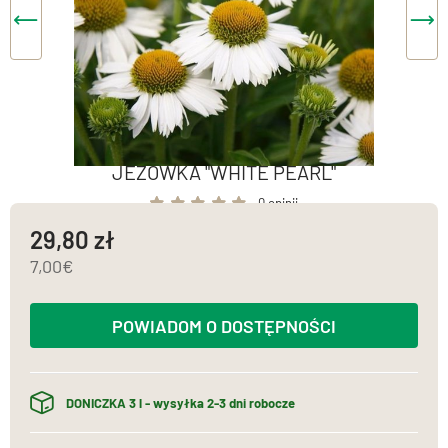
JEŻÓWKA "WHITE PEARL"
0 opinii
29,80
7,00
POWIADOM O DOSTĘPNOŚCI
DONICZKA 3 l - wysyłka 2-3 dni robocze