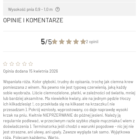
Wysokość pnia 0,9 - 1,0 m
OPINIE I KOMENTARZE
5
/5
2 opinii
Opinia dodana 15 kwietnia 2026
Wspaniała róża. Kolor głęboki, trudny do opisania, trochę jak ciemna krew
pomieszana z winem. Na pewno nie jest typową czerwienią, jaką każdy
sobie wyobraża. Liście ciemnozielone, płatki, w zależności od światła, mniej
lub bardziej aksamitne. Ma niewielkie kwiaty, ale na jednym pędzie tłoczy
ich kilkadziesiąt !, co przekłada się na kilkaset na krzaczku ( nie
przesadzam ). Pokrój wzniosły, wyprostowany, co daje naprawdę wysoki
krzak na pniu. Kwitnie NIEPRZERWANIE do późnej jesieni. Należy ją
regularnie podlewać, w przeciwnym razie szybko złapie mączniaka ( wiem z
doświadczenia ). Terminatorka jeśli chodzi o warunki pogodowe - nic jej nie
jest straszne, ani ulewy, ani upały. Zawsze wygląda tak samo. Wyjątkowa
róża. Polecam każdemu. Warto.