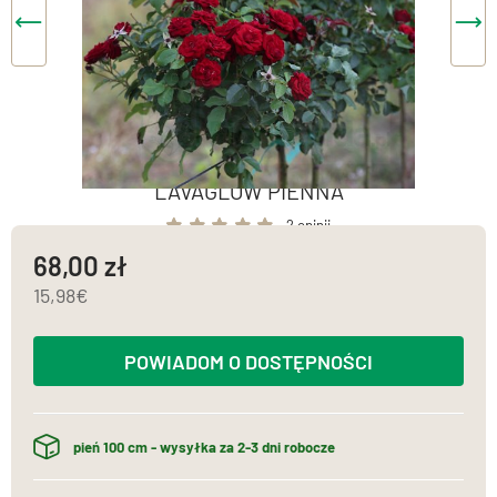
LAVAGLOW PIENNA
2 opinii
68,00
15,98
POWIADOM O DOSTĘPNOŚCI
pień 100 cm - wysyłka za 2-3 dni robocze