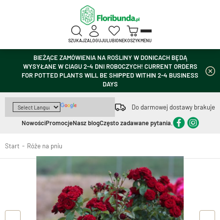
SZUKAJ
ZALOGUJ
ULUBIONE
KOSZYK
MENU
BIEŻĄCE ZAMÓWIENIA NA ROŚLINY W DONICACH BĘDĄ
WYSYŁANE W CIAGU 2-4 DNI ROBOCZYCH! CURRENT ORDERS
FOR POTTED PLANTS WILL BE SHIPPED WITHIN 2-4 BUSINESS
DAYS
Do darmowej dostawy brakuje
Nowości
Promocje
Nasz blog
Często zadawane pytania.
Start
Róże na pniu