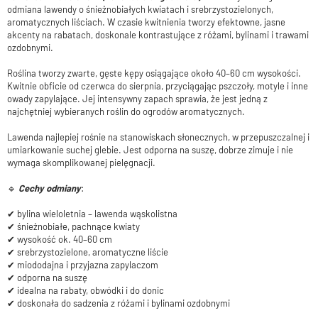
odmiana lawendy o śnieżnobiałych kwiatach i srebrzystozielonych,
aromatycznych liściach. W czasie kwitnienia tworzy efektowne, jasne
akcenty na rabatach, doskonale kontrastujące z różami, bylinami i trawami
ozdobnymi.
Roślina tworzy zwarte, gęste kępy osiągające około 40–60 cm wysokości.
Kwitnie obficie od czerwca do sierpnia, przyciągając pszczoły, motyle i inne
owady zapylające. Jej intensywny zapach sprawia, że jest jedną z
najchętniej wybieranych roślin do ogrodów aromatycznych.
Lawenda najlepiej rośnie na stanowiskach słonecznych, w przepuszczalnej i
umiarkowanie suchej glebie. Jest odporna na suszę, dobrze zimuje i nie
wymaga skomplikowanej pielęgnacji.
🔹
Cechy odmiany
:
✔ bylina wieloletnia – lawenda wąskolistna
✔ śnieżnobiałe, pachnące kwiaty
✔ wysokość ok. 40–60 cm
✔ srebrzystozielone, aromatyczne liście
✔ miododajna i przyjazna zapylaczom
✔ odporna na suszę
✔ idealna na rabaty, obwódki i do donic
✔ doskonała do sadzenia z różami i bylinami ozdobnymi