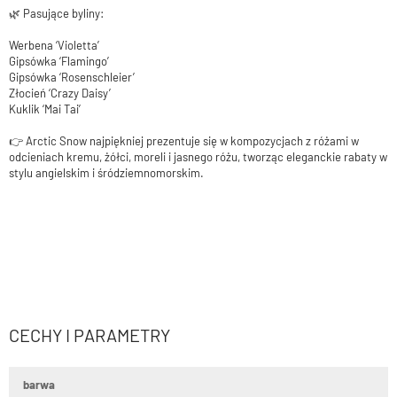
🌿 Pasujące byliny:
Werbena ‘Violetta’
Gipsówka ‘Flamingo’
Gipsówka ‘Rosenschleier’
Złocień ‘Crazy Daisy’
Kuklik ‘Mai Tai’
👉 Arctic Snow najpiękniej prezentuje się w kompozycjach z różami w
odcieniach kremu, żółci, moreli i jasnego różu, tworząc eleganckie rabaty w
stylu angielskim i śródziemnomorskim.
CECHY I PARAMETRY
barwa