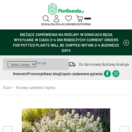
SZUKAJ
ZALOGUJ
ULUBIONE
KOSZYK
MENU
BIEŻĄCE ZAMÓWIENIA NA ROŚLINY W DONICACH BĘDĄ
WYSYŁANE W CIAGU 2-4 DNI ROBOCZYCH! CURRENT ORDERS
FOR POTTED PLANTS WILL BE SHIPPED WITHIN 2-4 BUSINESS
DAYS
Do darmowej dostawy brakuje
Nowości
Promocje
Nasz blog
Często zadawane pytania.
Start
Krzewy ozdobne i byliny