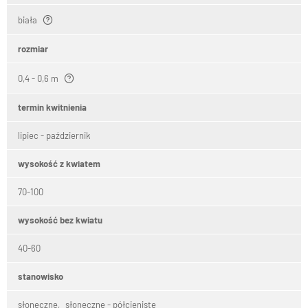
biała
rozmiar
0,4 - 0,6 m
termin kwitnienia
lipiec - październik
wysokość z kwiatem
70-100
wysokość bez kwiatu
40-60
stanowisko
słoneczne
słoneczne - półcieniste