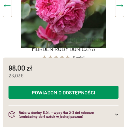
MORDEN RUBY DONICZKA
0 opinii
98,00
23,03
POWIADOM O DOSTĘPNOŚCI
Róża w donicy 5,0 l. - wysyłka 2-3 dni robocze
(zmieścimy do 6 sztuk w jednej paczce)
(do jednej paczki mieścimy maksymalnie 6 sztuk róż w