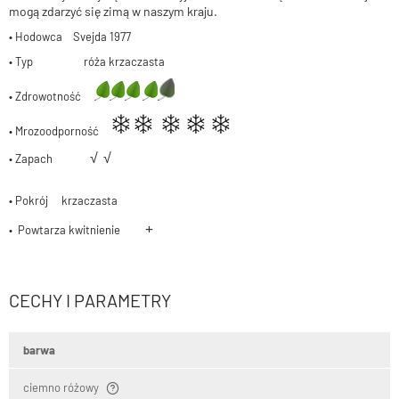
mogą zdarzyć się zimą w naszym kraju.
• Hodowca Svejda 1977
• Typ róża krzaczasta
• Zdrowotność
• Mrozoodporność
√
√
• Zapach
• Pokrój krzaczasta
+
• Powtarza kwitnienie
CECHY I PARAMETRY
barwa
ciemno różowy