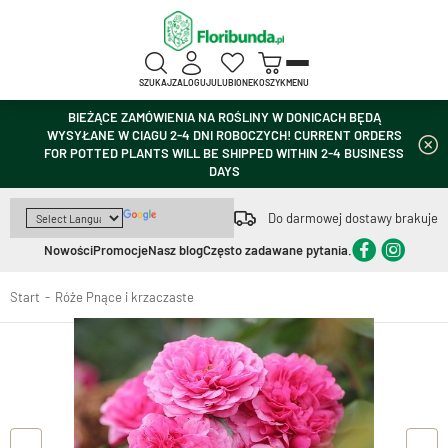
SZUKAJ
ZALOGUJ
ULUBIONE
KOSZYK
MENU
BIEŻĄCE ZAMÓWIENIA NA ROŚLINY W DONICACH BĘDĄ
WYSYŁANE W CIAGU 2-4 DNI ROBOCZYCH! CURRENT ORDERS
FOR POTTED PLANTS WILL BE SHIPPED WITHIN 2-4 BUSINESS
DAYS
Do darmowej dostawy brakuje
Nowości
Promocje
Nasz blog
Często zadawane pytania.
Start
Róże Pnące i krzaczaste