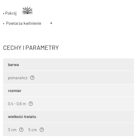
• Pokrój
+
• Powtarza kwitnienie
CECHY I PARAMETRY
barwa
pomarańcz
rozmiar
0,4 - 0,6 m
wielkość kwiatu
3 cm
5 cm