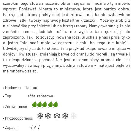
szerokim tego słowa znaczeniu obroni się samo i można o tym mówić
wprost. Ponieważ Ninetta to miniaturka, która jest bardzo dobra.
Patrząc od strony praktycznej jest zdrowa, ma ładnie wybarwione
zdrowe listki, tworzy naprawdę kształtne krzaczki . Możemy zrobić z
niej obwódkę przy ścieżce lub na brzegu rabaty. Mamy gwarancję że nie
zarośnie nam sąsiednich roślin, nie wyjdzie tam gdzie jej nie
zaproszono. Tak , to zdyscyplinowana róża. Słucha się nas i prosi tylko
o jedno "nie sadź mnie w gąszczu, cieniu bo tego nie lubię" .
Odwdzięczy się za dużo słońca i na przykład eksponowane miejsce w
donicy . Kwiatuszki zmieniają barwę od oranżu do moreli , są trwałe i
tu niespodzianka, pachną! Nie jest oszałamiający aromat ale jest
wyczuwalny , świeży i przyjemny. Jednym słowem - małe jest piękne i
ma mnóstwo zalet .
• Hodowca Tantau
• Typ róża rabatowa
• Zdrowotność
• Mrozoodporność
√
√
√
• Zapach