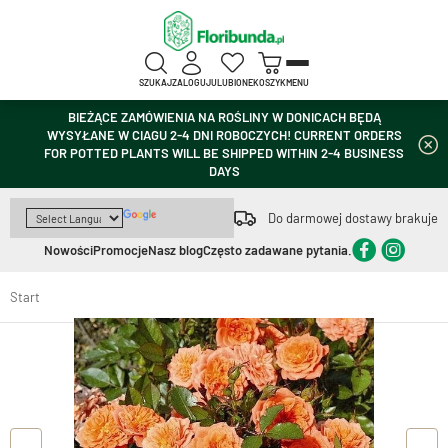
SZUKAJ
ZALOGUJ
ULUBIONE
KOSZYK
MENU
BIEŻĄCE ZAMÓWIENIA NA ROŚLINY W DONICACH BĘDĄ
WYSYŁANE W CIAGU 2-4 DNI ROBOCZYCH! CURRENT ORDERS
FOR POTTED PLANTS WILL BE SHIPPED WITHIN 2-4 BUSINESS
DAYS
Do darmowej dostawy brakuje
Nowości
Promocje
Nasz blog
Często zadawane pytania.
Start