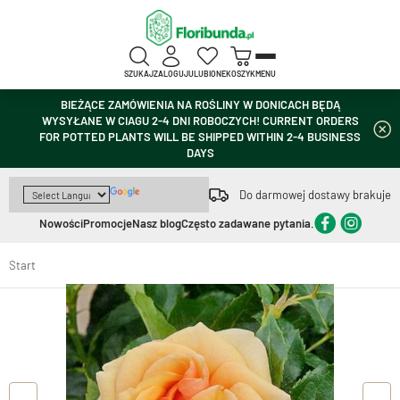
SZUKAJ
ZALOGUJ
ULUBIONE
KOSZYK
MENU
BIEŻĄCE ZAMÓWIENIA NA ROŚLINY W DONICACH BĘDĄ
WYSYŁANE W CIAGU 2-4 DNI ROBOCZYCH! CURRENT ORDERS
FOR POTTED PLANTS WILL BE SHIPPED WITHIN 2-4 BUSINESS
DAYS
Do darmowej dostawy brakuje
Nowości
Promocje
Nasz blog
Często zadawane pytania.
Start