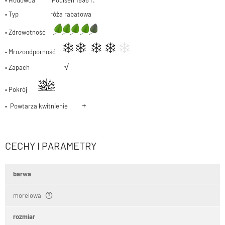
• Hodowca Poulsen 1996 r.
• Typ róża rabatowa
• Zdrowotność
• Mrozoodporność
√
• Zapach
• Pokrój
+
• Powtarza kwitnienie
CECHY I PARAMETRY
barwa
morelowa
rozmiar