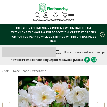
SZUKAJ
ZALOGUJ
ULUBIONE
KOSZYK
MENU
BIEŻĄCE ZAMÓWIENIA NA ROŚLINY W DONICACH BĘDĄ
WYSYŁANE W CIAGU 2-4 DNI ROBOCZYCH! CURRENT ORDERS
FOR POTTED PLANTS WILL BE SHIPPED WITHIN 2-4 BUSINESS
DAYS
Do darmowej dostawy brakuje
Nowości
Promocje
Nasz blog
Często zadawane pytania.
Start
Róże Pnące i krzaczaste