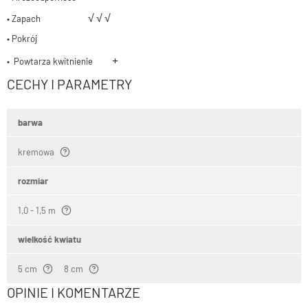
√
√
√
• Zapach
• Pokrój
+
• Powtarza kwitnienie
CECHY I PARAMETRY
barwa
kremowa
rozmiar
1,0 - 1,5 m
wielkość kwiatu
5 cm
8 cm
OPINIE I KOMENTARZE