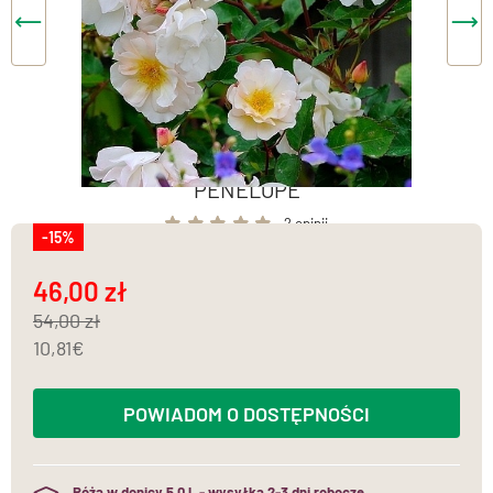
PENELOPE
2 opinii
-15%
46,00
54,00
10,81
POWIADOM O DOSTĘPNOŚCI
Róża w donicy 5,0 l. - wysyłka 2-3 dni robocze