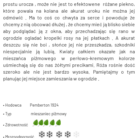
prostu urocza , może nie jest to efektowene różane piekno,
które powala na kolana ale akurat uroku nie można jej
odmówić . Ma to coś co chwyta za serce i powoduje że
chcemy z nią obcować dłużej , że chcemy mieć ją blisko siebie
aby podglądać ją z okna, aby przechadzając się rano w
ogrodzie ogladać kropelki rosy na jej płatkach . A akurat
deszczu się nie boi , słońce jej nie przeszkadza, szkodniki
niespecjalnie ją lubią. Kwiaty całkiem okazałe jak na
mieszańca piżmowego w perłowo-kremowym kolorze
uśmiechają się do nas żółtymi precikami. Róża rośnie dość
szeroko ale nie jest bardzo wysoka. Pamiętajmy o tym
planując jej miejsce zamieszania w ogrodzie .
• Hodowca Pemberton 1924
• Typ mieszaniec piżmowy
• Zdrowotność
• Mrozoodporność