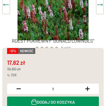
RDEST POKREWNY "DONALD LOWNDES"
0 opinii
-10%
NOWOŚĆ
17,82
19,80
4,19
DODAJ DO KOSZYKA