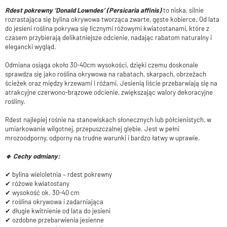
Rdest pokrewny ‘Donald Lowndes’ (Persicaria affinis)
to niska, silnie
rozrastająca się bylina okrywowa tworząca zwarte, gęste kobierce. Od lata
do jesieni roślina pokrywa się licznymi różowymi kwiatostanami, które z
czasem przybierają delikatniejsze odcienie, nadając rabatom naturalny i
elegancki wygląd.
Odmiana osiąga około 30-40cm wysokości, dzięki czemu doskonale
sprawdza się jako roślina okrywowa na rabatach, skarpach, obrzeżach
ścieżek oraz między krzewami i różami. Jesienią liście przebarwiają się na
atrakcyjne czerwono-brązowe odcienie, zwiększając walory dekoracyjne
rośliny.
Rdest najlepiej rośnie na stanowiskach słonecznych lub półcienistych, w
umiarkowanie wilgotnej, przepuszczalnej glebie. Jest w pełni
mrozoodporny, odporny na trudne warunki i bardzo łatwy w uprawie.
🔹 Cechy odmiany:
✔ bylina wieloletnia – rdest pokrewny
✔ różowe kwiatostany
✔ wysokość ok. 30-40 cm
✔ roślina okrywowa i zadarniająca
✔ długie kwitnienie od lata do jesieni
✔ ozdobne przebarwienia jesienne