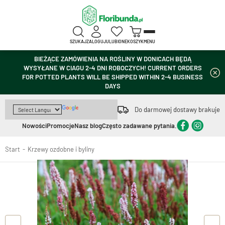
SZUKAJ
ZALOGUJ
ULUBIONE
KOSZYK
MENU
BIEŻĄCE ZAMÓWIENIA NA ROŚLINY W DONICACH BĘDĄ
WYSYŁANE W CIAGU 2-4 DNI ROBOCZYCH! CURRENT ORDERS
FOR POTTED PLANTS WILL BE SHIPPED WITHIN 2-4 BUSINESS
DAYS
Do darmowej dostawy brakuje
Nowości
Promocje
Nasz blog
Często zadawane pytania.
Start
Krzewy ozdobne i byliny