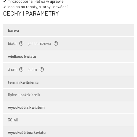
✔ mrozoodporna i łatwa w uprawie
✔ idealna na rabaty, skarpy i obwódki
CECHY I PARAMETRY
barwa
biała
jasno różowa
wielkość kwiatu
3 cm
5 cm
termin kwitnienia
lipiec - październik
wysokość z kwiatem
30-40
wysokość bez kwiatu