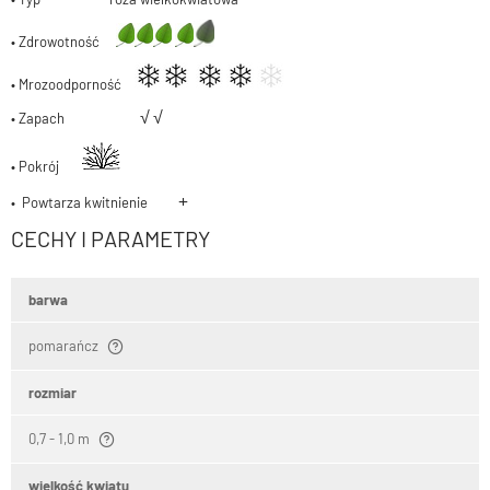
• Zdrowotność
• Mrozoodporność
√
√
• Zapach
• Pokrój
+
• Powtarza kwitnienie
CECHY I PARAMETRY
barwa
pomarańcz
rozmiar
0,7 - 1,0 m
wielkość kwiatu