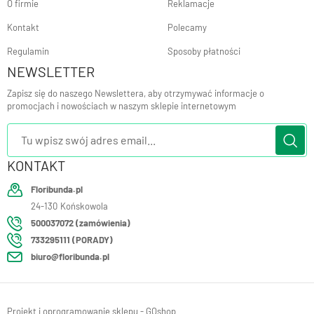
O firmie
Reklamacje
Kontakt
Polecamy
Regulamin
Sposoby płatności
NEWSLETTER
Zapisz się do naszego Newslettera, aby otrzymywać informacje o
promocjach i nowościach w naszym sklepie internetowym
KONTAKT
Floribunda.pl
24-130
Końskowola
500037072 (zamówienia)
733295111 (PORADY)
biuro@floribunda.pl
Projekt i oprogramowanie sklepu - GOshop