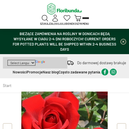
SZUKAJ
ZALOGUJ
ULUBIONE
KOSZYK
MENU
BIEŻĄCE ZAMÓWIENIA NA ROŚLINY W DONICACH BĘDĄ
WYSYŁANE W CIAGU 2-4 DNI ROBOCZYCH! CURRENT ORDERS
FOR POTTED PLANTS WILL BE SHIPPED WITHIN 2-4 BUSINESS
DAYS
Do darmowej dostawy brakuje
Nowości
Promocje
Nasz blog
Często zadawane pytania.
Start