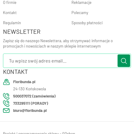
O firmie
Reklamacje
Kontakt
Polecamy
Regulamin
Sposoby płatności
NEWSLETTER
Zapisz się do naszego Newslettera, aby otrzymywać informacje o
promocjach i nowościach w naszym sklepie internetowym
KONTAKT
Floribunda.pl
24-130
Końskowola
500037072 (zamówienia)
733295111 (PORADY)
biuro@floribunda.pl
Projekt i oprogramowanie sklepu - GOshop