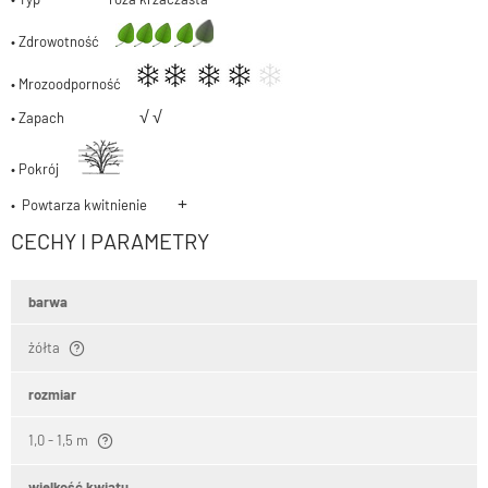
• Zdrowotność
• Mrozoodporność
√ √
• Zapach
• Pokrój
+
• Powtarza kwitnienie
CECHY I PARAMETRY
barwa
żółta
rozmiar
1,0 - 1,5 m
wielkość kwiatu