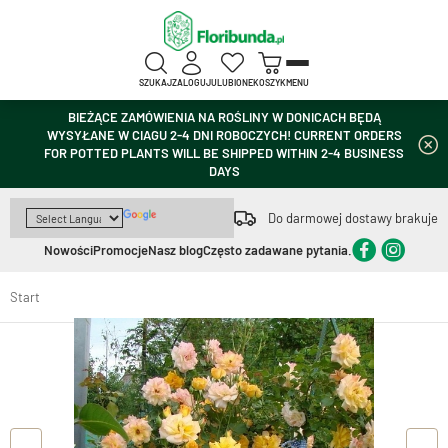
SZUKAJ
ZALOGUJ
ULUBIONE
KOSZYK
MENU
BIEŻĄCE ZAMÓWIENIA NA ROŚLINY W DONICACH BĘDĄ
WYSYŁANE W CIAGU 2-4 DNI ROBOCZYCH! CURRENT ORDERS
FOR POTTED PLANTS WILL BE SHIPPED WITHIN 2-4 BUSINESS
DAYS
Do darmowej dostawy brakuje
Nowości
Promocje
Nasz blog
Często zadawane pytania.
Start