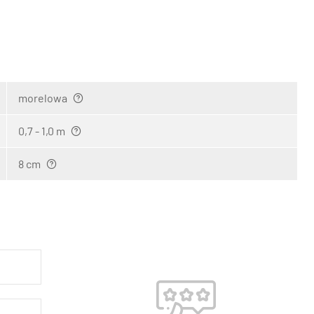
morelowa
0,7 - 1,0 m
8 cm