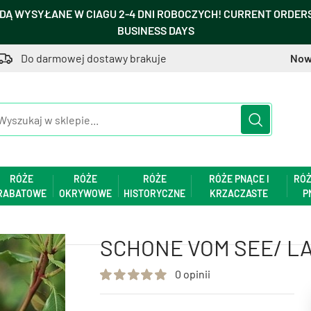
DĄ WYSYŁANE W CIAGU 2-4 DNI ROBOCZYCH! CURRENT ORDERS 
BUSINESS DAYS
Do darmowej dostawy brakuje
Now
RÓŻE
RÓŻE
RÓŻE
RÓŻE PNĄCE I
RÓŻ
RABATOWE
OKRYWOWE
HISTORYCZNE
KRZACZASTE
P
SCHONE VOM SEE/ L
0 opinii