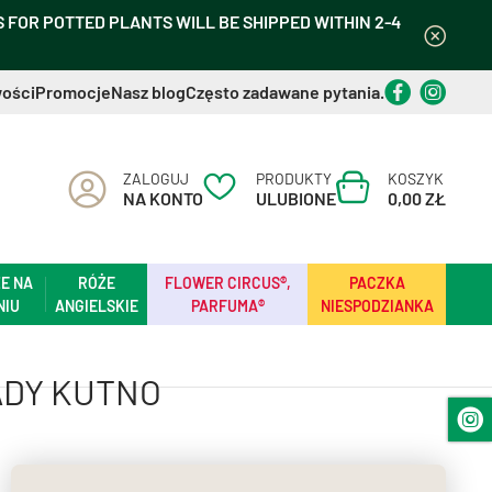
FOR POTTED PLANTS WILL BE SHIPPED WITHIN 2-4
ości
Promocje
Nasz blog
Często zadawane pytania.
ZALOGUJ
PRODUKTY
KOSZYK
NA KONTO
ULUBIONE
0,00 ZŁ
E NA
RÓŻE
FLOWER CIRCUS®,
PACZKA
NIU
ANGIELSKIE
PARFUMA®
NIESPODZIANKA
ADY KUTNO