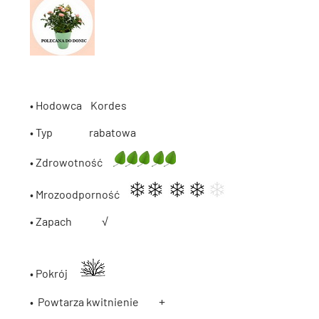
• Hodowca Kordes
• Typ rabatowa
• Zdrowotność
• Mrozoodporność
• Zapach
√
• Pokrój
+
• Powtarza kwitnienie