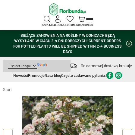
SZUKAJ
ZALOGUJ
ULUBIONE
KOSZYK
MENU
BIEŻĄCE ZAMÓWIENIA NA ROŚLINY W DONICACH BĘDĄ
WYSYŁANE W CIAGU 2-4 DNI ROBOCZYCH! CURRENT ORDERS
FOR POTTED PLANTS WILL BE SHIPPED WITHIN 2-4 BUSINESS
DAYS
Do darmowej dostawy brakuje
Nowości
Promocje
Nasz blog
Często zadawane pytania.
Start