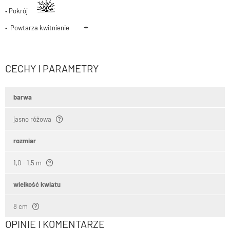
• Pokrój
+
• Powtarza kwitnienie
CECHY I PARAMETRY
barwa
jasno różowa
rozmiar
1,0 - 1,5 m
wielkość kwiatu
8 cm
OPINIE I KOMENTARZE