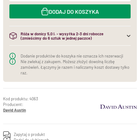
DODAJ DO KOSZYKA
Róża w donicy 5,0 l. - wysyłka 2-3 dni robocze
(zmieścimy do 6 sztuk w jednej paczce)
(do jednej paczki mieścimy maksymalnie 6 sztuk róż w
donicach)
Dodanie produktów do koszyka nie oznacza ich rezerwacji
Nie zwlekaj z zakupem. Możesz złożyć dowolną liczbę
zamówień. Łączymy je razem i naliczamy koszt dostawy tylko
raz.
4063
Producent:
David Austin
Zapytaj o produkt