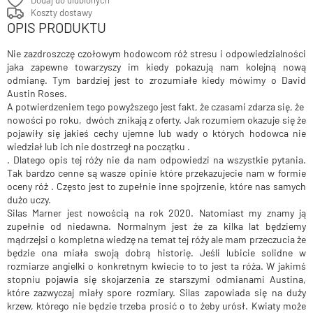
Dodaj do ulubionych
Koszty dostawy
OPIS PRODUKTU
Nie zazdroszczę czołowym hodowcom róż stresu i odpowiedzialności
jaka zapewne towarzyszy im kiedy pokazują nam kolejną nową
odmianę. Tym bardziej jest to zrozumiałe kiedy mówimy o David
Austin Roses.
A potwierdzeniem tego powyższego jest fakt, że czasami zdarza się, że
nowości po roku, dwóch znikają z oferty. Jak rozumiem okazuje się że
pojawiły się jakieś cechy ujemne lub wady o których hodowca nie
wiedział lub ich nie dostrzegł na początku .
. Dlatego opis tej róży nie da nam odpowiedzi na wszystkie pytania.
Tak bardzo cenne są wasze opinie które przekazujecie nam w formie
oceny róż . Często jest to zupełnie inne spojrzenie, które nas samych
dużo uczy.
Silas Marner jest nowością na rok 2020. Natomiast my znamy ją
zupełnie od niedawna. Normalnym jest że za kilka lat będziemy
mądrzejsi o kompletna wiedzę na temat tej róży ale mam przeczucia że
będzie ona miała swoją dobrą historię. Jeśli lubicie solidne w
rozmiarze angielki o konkretnym kwiecie to to jest ta róża. W jakimś
stopniu pojawia się skojarzenia ze starszymi odmianami Austina,
które zazwyczaj miały spore rozmiary. Silas zapowiada się na duży
krzew, którego nie będzie trzeba prosić o to żeby urósł. Kwiaty może