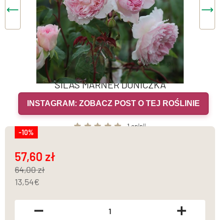
SILAS MARNER DONICZKA
INSTAGRAM: ZOBACZ POST O TEJ ROŚLINIE
1 opinii
-10%
57,60
64,00
13,54