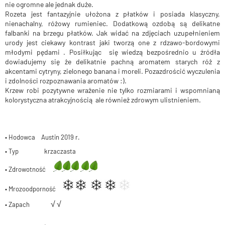
nie ogromne ale jednak duże.
Rozeta jest fantazyjnie ułożona z płatków i posiada klasyczny,
nienachalny, różowy rumieniec. Dodatkową ozdobą są delikatne
falbanki na brzegu płatków. Jak widać na zdjęciach uzupełnieniem
urody jest ciekawy kontrast jaki tworzą one z rdzawo-bordowymi
młodymi pędami . Posiłkując się wiedzą bezpośrednio u źródła
dowiadujemy się że delikatnie pachną aromatem starych róż z
akcentami cytryny, zielonego banana i moreli. Pozazdrościć wyczulenia
i zdolności rozpoznawania aromatów :).
Krzew robi pozytywne wrażenie nie tylko rozmiarami i wspomnianą
kolorystyczna atrakcyjnością ale również zdrowym ulistnieniem.
• Hodowca Austin 2019 r.
• Typ krzaczasta
• Zdrowotność
• Mrozoodporność
√
√
• Zapach