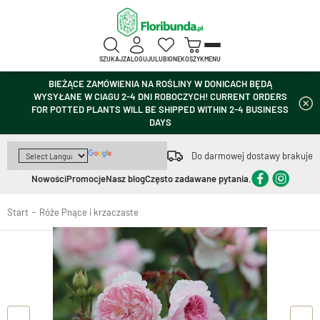
SZUKAJ
ZALOGUJ
ULUBIONE
KOSZYK
MENU
BIEŻĄCE ZAMÓWIENIA NA ROŚLINY W DONICACH BĘDĄ
WYSYŁANE W CIAGU 2-4 DNI ROBOCZYCH! CURRENT ORDERS
FOR POTTED PLANTS WILL BE SHIPPED WITHIN 2-4 BUSINESS
DAYS
Do darmowej dostawy brakuje
Nowości
Promocje
Nasz blog
Często zadawane pytania.
Start
Róże Pnące i krzaczaste