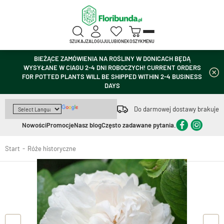
SZUKAJ
ZALOGUJ
ULUBIONE
KOSZYK
MENU
BIEŻĄCE ZAMÓWIENIA NA ROŚLINY W DONICACH BĘDĄ
WYSYŁANE W CIAGU 2-4 DNI ROBOCZYCH! CURRENT ORDERS
FOR POTTED PLANTS WILL BE SHIPPED WITHIN 2-4 BUSINESS
DAYS
Do darmowej dostawy brakuje
Nowości
Promocje
Nasz blog
Często zadawane pytania.
Start
Róże historyczne