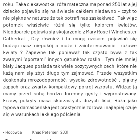
roku. Taka ciekawostka, róża mateczna ma ponad 250 lat a jej
dziecko pojawiło się na świecie całkiem niedawno - czyż to
nie piękne w naturze że tak potrafi nas zaskakiwać . Tak więc
potomek właściwie różni się tylko kolorem kwiatów.
Nieodparcie pojawia się skojarzenie z Mary Rose i Winchester
Cathedral . Czy również i tu mogą czasami pojawiać się
budząc nasz niepokój a może i zainteresowanie różowe
kwiaty ? Zapewne tak ponieważ tak często bywa z tak
zwanymi "sportami" innych gatunków roślin . Tym nie mniej
biały Jacques posiada tak wiele pozytywnych cech, które nie
każą nam się zbyt długo tym zajmować. Przede wszystkim
doskonała mrozodoporność, wysoka zdrowotność , piękny
zapach oraz zwarty, kompaktowy pokrój wzrostu. Widząc ją
mamy przed sobą bardzo foremny gęsty i wyprostowany
krzew, pokryty masą skórzastych, dużych liści. Róża jako
typowa damaśceńska jest praktycznie zdrowa i najlepiej czuje
się w warunkach lekkiego półcienia.
• Hodowca Knud Petersen 2001