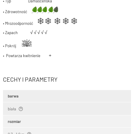
• Typ Damasceńska
• Zdrowotność
• Mrozoodporność
√
√
√
√
√
• Zapach
• Pokrój
+
• Powtarza kwitnienie
CECHY I PARAMETRY
barwa
biała
rozmiar