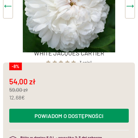
WHITE JACQUES CARTIER
3 opinii
-8%
54,00
59,00
12,68
POWIADOM O DOSTĘPNOŚCI
Róża w donicy 5,0 l. - wysyłka 2-3 dni robocze