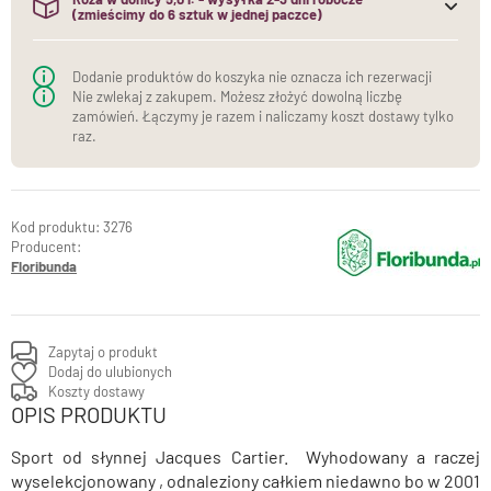
(zmieścimy do 6 sztuk w jednej paczce)
(do jednej paczki mieścimy maksymalnie 6 sztuk róż w
donicach)
Dodanie produktów do koszyka nie oznacza ich rezerwacji
Nie zwlekaj z zakupem. Możesz złożyć dowolną liczbę
zamówień. Łączymy je razem i naliczamy koszt dostawy tylko
raz.
3276
Producent:
Floribunda
Zapytaj o produkt
Dodaj do ulubionych
Koszty dostawy
OPIS PRODUKTU
Sport od słynnej Jacques Cartier. Wyhodowany a raczej
wyselekcjonowany , odnaleziony całkiem niedawno bo w 2001