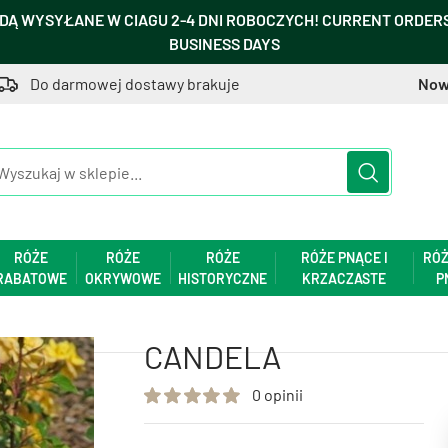
DĄ WYSYŁANE W CIAGU 2-4 DNI ROBOCZYCH! CURRENT ORDERS 
BUSINESS DAYS
Do darmowej dostawy brakuje
Now
RÓŻE
RÓŻE
RÓŻE
RÓŻE PNĄCE I
RÓŻ
RABATOWE
OKRYWOWE
HISTORYCZNE
KRZACZASTE
P
CANDELA
0 opinii