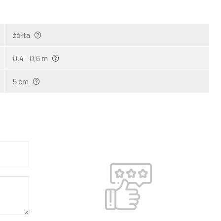
żółta
0,4 - 0,6 m
5 cm