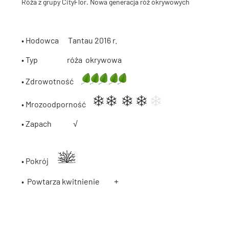
Róża z grupy CityFlor. Nowa generacja róż okrywowych
• Hodowca Tantau 2016 r.
• Typ róża okrywowa
• Zdrowotność
• Mrozoodporność
• Zapach
√
• Pokrój
+
• Powtarza kwitnienie