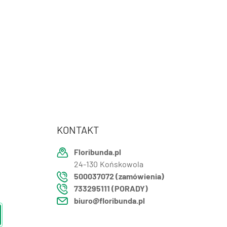
KONTAKT
Floribunda.pl
24-130
Końskowola
500037072 (zamówienia)
733295111 (PORADY)
biuro@floribunda.pl