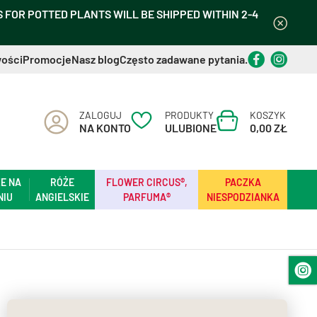
FOR POTTED PLANTS WILL BE SHIPPED WITHIN 2-4
ości
Promocje
Nasz blog
Często zadawane pytania.
ZALOGUJ
PRODUKTY
KOSZYK
NA KONTO
ULUBIONE
0,00 ZŁ
E NA
RÓŻE
FLOWER CIRCUS®,
PACZKA
NIU
ANGIELSKIE
PARFUMA®
NIESPODZIANKA