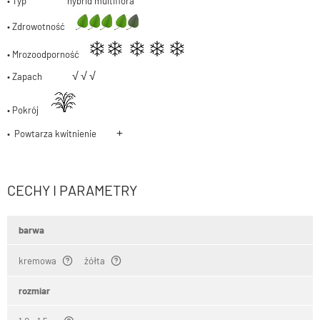
• Typ hybrid multiflora
• Zdrowotność
• Mrozoodporność
√
√
√
• Zapach
• Pokrój
+
• Powtarza kwitnienie
CECHY I PARAMETRY
barwa
kremowa
żółta
rozmiar