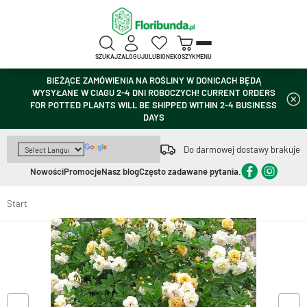
SZUKAJ
ZALOGUJ
ULUBIONE
KOSZYK
MENU
BIEŻĄCE ZAMÓWIENIA NA ROŚLINY W DONICACH BĘDĄ
WYSYŁANE W CIAGU 2-4 DNI ROBOCZYCH! CURRENT ORDERS
FOR POTTED PLANTS WILL BE SHIPPED WITHIN 2-4 BUSINESS
DAYS
Do darmowej dostawy brakuje
Nowości
Promocje
Nasz blog
Często zadawane pytania.
Start