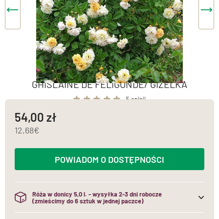
GHISLAINE DE FELIGONDE/ GIZELKA
5 opinii
54,00
12,68
POWIADOM O DOSTĘPNOŚCI
Róża w donicy 5,0 l. - wysyłka 2-3 dni robocze
(zmieścimy do 6 sztuk w jednej paczce)
(do jednej paczki mieścimy maksymalnie 6 sztuk róż w