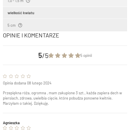
1,0 - 1,5 m
wielkość kwiatu
5 cm
OPINIE I KOMENTARZE
5
/5
5 opinii
Opinia dodana 08 lutego 2024
Przepiękna róża, ogromna , mam zakupione 3 szt., każda zapiera dech w
piersiach, zdrowa, uwielbia cięcie, które pobudza ponowne kwitnie.
Marzyłam o takiej. Dziękuję.
Agnieszka