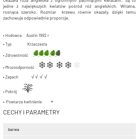
Okazała róża angielska z ogromnymi pachnącymi kwiatami. Są to
jedne z największych kwiatów pośród róż angielskich. Witalna,
rosnąca szeroko. Rozmiar krzewu równie okazały, dzięki temu
zachowuje odpowiednie proporcje.
• Hodowca Austin 1992 r
• Typ Krzaczasta
• Zdrowotność
• Mrozoodporność
√
√
√
√
• Zapach
• Pokrój
+
• Powtarza kwitnienie
CECHY I PARAMETRY
barwa