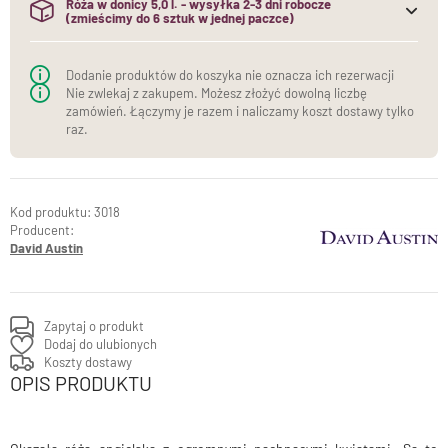
Róża w donicy 5,0 l. - wysyłka 2-3 dni robocze
(zmieścimy do 6 sztuk w jednej paczce)
(do jednej paczki mieścimy maksymalnie 6 sztuk róż w
donicach)
Dodanie produktów do koszyka nie oznacza ich rezerwacji
Nie zwlekaj z zakupem. Możesz złożyć dowolną liczbę
zamówień. Łączymy je razem i naliczamy koszt dostawy tylko
raz.
3018
Producent:
David Austin
Zapytaj o produkt
Dodaj do ulubionych
Koszty dostawy
OPIS PRODUKTU