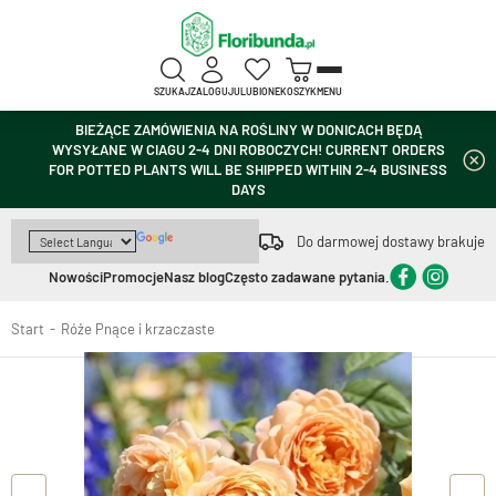
SZUKAJ
ZALOGUJ
ULUBIONE
KOSZYK
MENU
BIEŻĄCE ZAMÓWIENIA NA ROŚLINY W DONICACH BĘDĄ
WYSYŁANE W CIAGU 2-4 DNI ROBOCZYCH! CURRENT ORDERS
FOR POTTED PLANTS WILL BE SHIPPED WITHIN 2-4 BUSINESS
DAYS
Do darmowej dostawy brakuje
Nowości
Promocje
Nasz blog
Często zadawane pytania.
Start
Róże Pnące i krzaczaste