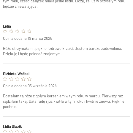
tym roku, cześć gałązek miała jasne listki. Liczę, że już w przyszłym roku
będzie zniewalająca.
Lidia
Opinia dodana 19 marca 2025
Róże otrzymałam , piękne i zdrowe krzaki. Jestem bardzo zadowolona.
Dziękuję i będę polecać znajomym.
Elżbieta Wróbel
Opinia dodana 05 września 2024
Dostałam tą róże z gołym korzeniem w tym roku w marcu. Pierwszy raz
sądziłam taką. Dała radę i już kwitła w tym roku i kwitnie znowu. Pięknie
pachnie.
Lidia Glazik