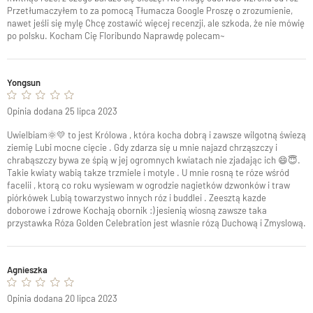
Przetłumaczyłem to za pomocą Tłumacza Google Proszę o zrozumienie,
nawet jeśli się mylę Chcę zostawić więcej recenzji, ale szkoda, że ​​nie mówię
po polsku. Kocham Cię Floribundo Naprawdę polecam~
Yongsun
Opinia dodana 25 lipca 2023
Uwielbiam🌞💛 to jest Królowa , która kocha dobrą i zawsze wilgotną świezą
ziemię Lubi mocne cięcie . Gdy zdarza się u mnie najazd chrząszczy i
chrabąszczy bywa ze śpią w jej ogromnych kwiatach nie zjadając ich 😄😇.
Takie kwiaty wabią takze trzmiele i motyle . U mnie rosną te róze wśród
facelii , ktorą co roku wysiewam w ogrodzie nagietków dzwonków i traw
piórkówek Lubią towarzystwo innych róz i buddlei . Zeesztą kazde
doborowe i zdrowe Kochają obornik :) jesienią wiosną zawsze taka
przystawka Róza Golden Celebration jest wlasnie rózą Duchową i Zmyslową.
Agnieszka
Opinia dodana 20 lipca 2023