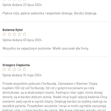
Opinia dodana 22 lipca 2024
Piękna róża, piękna sadzonka i wspaniała obsługa. Bardzo dziękuję.
Bożenna Rytel
Opinia dodana 03 lipca 2024
Wszystko na najwyższym poziomie. Wielki szacunek dla firmy.
Grzegorz Cieplucha
Opinia dodana 15 maja 2024
Przede wszystkim polecam Floribundę. Zamawiam z Niemiec Chyba
kupiłem 100 róż od Floribundy. Od róż z gołymi korzeniami po róże
doniczkowe, są w doskonałym stanie. Kwitnące róże i pąki, które dzisiaj
dotarły, są w bardzo dobrym stanie. Nadal chcę kupić więcej kwiatów Chcę
zamienić swój ogród w ogród różany. Dziękuję bardzo za szybką reakcję na
wszelkie pytania. Posadziłam wcześnie i teraz w moim ogrodzie zaczynają
kwitnąć róże, z czego bardzo się cieszę. Nie mogę oderwać wzroku od róż