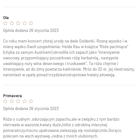
Ola
Opinia dodana 26 stycznia 2023
Co roku mam koncert złotej urody na dwie Goldenki. Rosną wysoko i w
miarę wąsko.Gwoli uzupełnienia: Heide Rau w książce "Róże pachnące"
(chyba za samym Austinem) określiła ich zapach jako "intensywnie
owocowy, przypominający poczatkowo różę herbatnią,, następnie
uwalniający nuty wina deserowego i truskawek". Ta róża chętnie i
intensywnie, aż do zimy powtarza kwitnienie. Mróz do 32 st. jej niestraszny,
natomiast w upały ponad trzydziestostopniowe kwiaty płowieją.
Primavera
Opinia dodana 26 stycznia 2023
Róża o cudnym ,odurzającym zapachu,ale w związku z tym bardzo
nietrwała w wazonie,kwiaty duże,żółte z odrobiną mlecznej
pomarańczy,mocno upakowane,zwieszają się nostalgicznie.Gorąco
polecam na wsch.wystawę.Jedna z moich ulubionych.