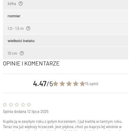
żółta
rozmiar
1,0 - 1,5 m
wielkość kwiatu
10 cm
OPINIE I KOMENTARZE
4.47
/5
15 opinii
Opinia dodana 12 lipca 2025
Kupiła ją w zeszłym roku z gołym korzeniem. I już kwitła w tamtym roku.
Teraz ma już większy krzaczek, jest piękna, choć po kaprys lej wiośnie w