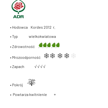
• Hodowca Kordes 2012 r.
• Typ wielkokwiatowa
• Zdrowotność
• Mrozoodporność
• Zapach
√
√
√
√
• Pokrój
+
• Powtarza kwitnienie