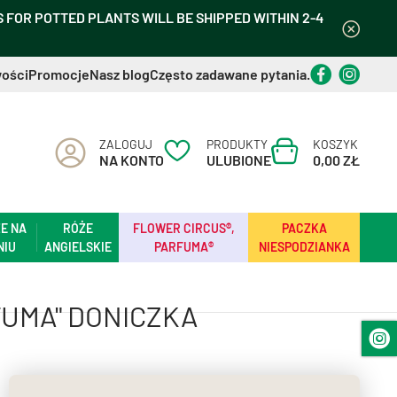
FOR POTTED PLANTS WILL BE SHIPPED WITHIN 2-4
ości
Promocje
Nasz blog
Często zadawane pytania.
ZALOGUJ
PRODUKTY
KOSZYK
NA KONTO
ULUBIONE
0,00 ZŁ
E NA
RÓŻE
FLOWER CIRCUS®,
PACZKA
NIU
ANGIELSKIE
PARFUMA®
NIESPODZIANKA
FUMA" DONICZKA