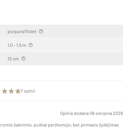
purpura/fiolet
1,0 - 1,5 m
12 cm
7 opinii
Opinia dodana 06 sierpnia 2026
geromis šaknimis, puikiai peržiemojo, bet pirmasis žydėjimas