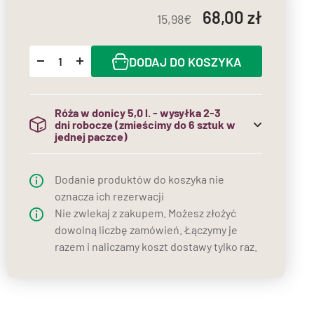
68,00
15,98
DODAJ DO KOSZYKA
Róża w donicy 5,0 l. - wysyłka 2-3
dni robocze (zmieścimy do 6 sztuk w
jednej paczce)
(do jednej paczki mieścimy maksymalnie 6
sztuk róż w donicach)
Dodanie produktów do koszyka nie
oznacza ich rezerwacji
Nie zwlekaj z zakupem. Możesz złożyć
dowolną liczbę zamówień. Łączymy je
razem i naliczamy koszt dostawy tylko raz.