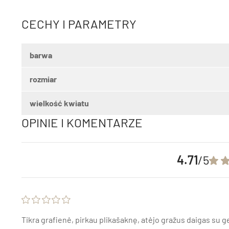
CECHY I PARAMETRY
barwa
rozmiar
wielkość kwiatu
OPINIE I KOMENTARZE
4.71
/5
Tikra grafienė, pirkau plikašaknę, atėjo gražus daigas su 