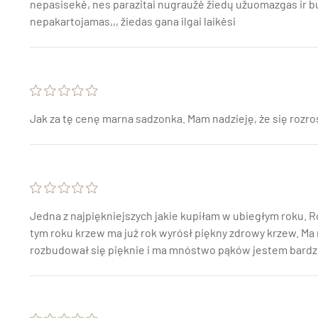
nepasisekė, nes parazitai nugraužė žiedų užuomazgas ir buv
nepakartojamas,,, žiedas gana ilgai laikėsi
Jak za tę cenę marna sadzonka. Mam nadzieję, że się rozro
Jedna z najpiękniejszych jakie kupiłam w ubiegłym roku. 
tym roku krzew ma już rok wyrósł piękny zdrowy krzew. Ma
rozbudował się pięknie i ma mnóstwo pąków jestem bardzo