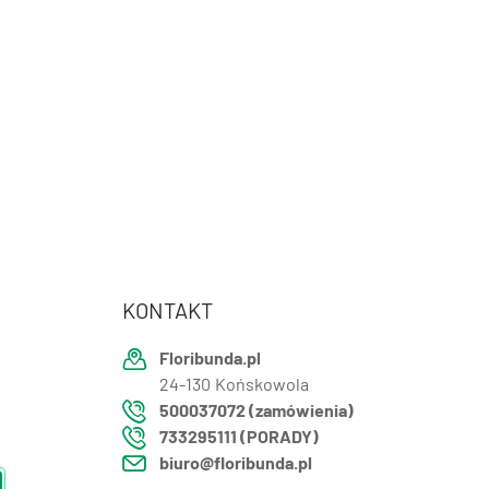
KONTAKT
Floribunda.pl
24-130
Końskowola
500037072 (zamówienia)
733295111 (PORADY)
biuro@floribunda.pl