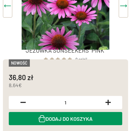
JEŻÓWKA SUNSEEKERS "PINK"
0 opinii
NOWOŚĆ
36,80
8,64
DODAJ DO KOSZYKA