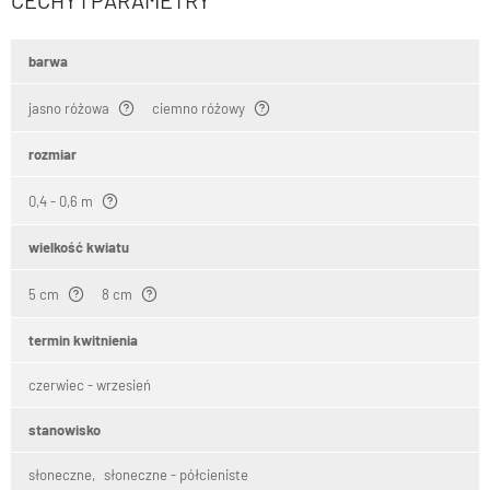
CECHY I PARAMETRY
barwa
jasno różowa
ciemno różowy
rozmiar
0,4 - 0,6 m
wielkość kwiatu
5 cm
8 cm
termin kwitnienia
czerwiec - wrzesień
stanowisko
słoneczne
słoneczne - półcieniste