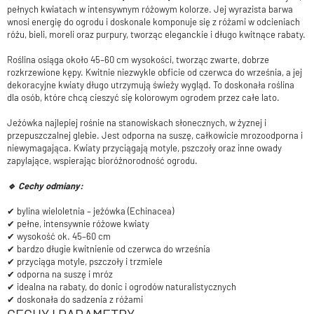
pełnych kwiatach w intensywnym różowym kolorze. Jej wyrazista barwa
wnosi energię do ogrodu i doskonale komponuje się z różami w odcieniach
różu, bieli, moreli oraz purpury, tworząc eleganckie i długo kwitnące rabaty.
Roślina osiąga około 45–60 cm wysokości, tworząc zwarte, dobrze
rozkrzewione kępy. Kwitnie niezwykle obficie od czerwca do września, a jej
dekoracyjne kwiaty długo utrzymują świeży wygląd. To doskonała roślina
dla osób, które chcą cieszyć się kolorowym ogrodem przez całe lato.
Jeżówka najlepiej rośnie na stanowiskach słonecznych, w żyznej i
przepuszczalnej glebie. Jest odporna na suszę, całkowicie mrozoodporna i
niewymagająca. Kwiaty przyciągają motyle, pszczoły oraz inne owady
zapylające, wspierając bioróżnorodność ogrodu.
🔹 Cechy odmiany:
✔ bylina wieloletnia – jeżówka (Echinacea)
✔ pełne, intensywnie różowe kwiaty
✔ wysokość ok. 45–60 cm
✔ bardzo długie kwitnienie od czerwca do września
✔ przyciąga motyle, pszczoły i trzmiele
✔ odporna na suszę i mróz
✔ idealna na rabaty, do donic i ogrodów naturalistycznych
✔ doskonała do sadzenia z różami