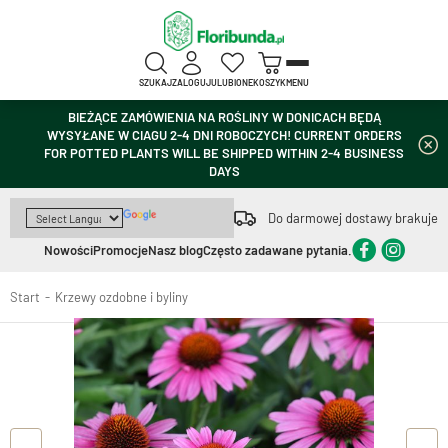
SZUKAJ
ZALOGUJ
ULUBIONE
KOSZYK
MENU
BIEŻĄCE ZAMÓWIENIA NA ROŚLINY W DONICACH BĘDĄ
WYSYŁANE W CIAGU 2-4 DNI ROBOCZYCH! CURRENT ORDERS
FOR POTTED PLANTS WILL BE SHIPPED WITHIN 2-4 BUSINESS
DAYS
Do darmowej dostawy brakuje
Nowości
Promocje
Nasz blog
Często zadawane pytania.
Start
Krzewy ozdobne i byliny