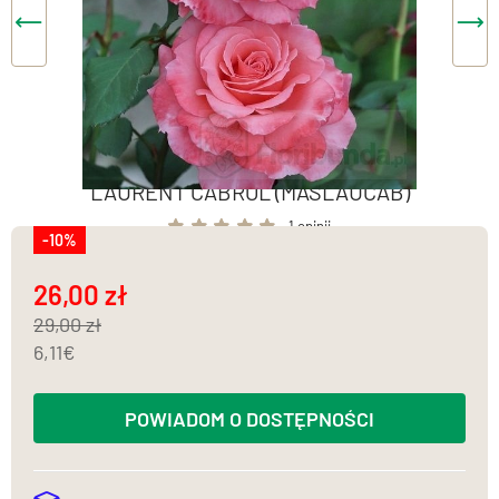
LAURENT CABROL (MASLAUCAB)
1 opinii
-10%
26,00
29,00
6,11
POWIADOM O DOSTĘPNOŚCI