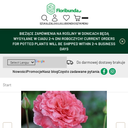
SZUKAJ
ZALOGUJ
ULUBIONE
KOSZYK
MENU
BIEŻĄCE ZAMÓWIENIA NA ROŚLINY W DONICACH BĘDĄ
WYSYŁANE W CIAGU 2-4 DNI ROBOCZYCH! CURRENT ORDERS
FOR POTTED PLANTS WILL BE SHIPPED WITHIN 2-4 BUSINESS
DAYS
Do darmowej dostawy brakuje
Nowości
Promocje
Nasz blog
Często zadawane pytania.
Start