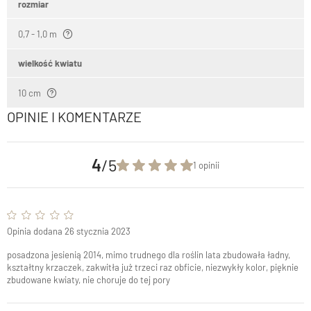
rozmiar
0,7 - 1,0 m
wielkość kwiatu
10 cm
OPINIE I KOMENTARZE
4
/5
1 opinii
Opinia dodana 26 stycznia 2023
posadzona jesienią 2014, mimo trudnego dla roślin lata zbudowała ładny,
kształtny krzaczek, zakwitła już trzeci raz obficie, niezwykły kolor, pięknie
zbudowane kwiaty, nie choruje do tej pory