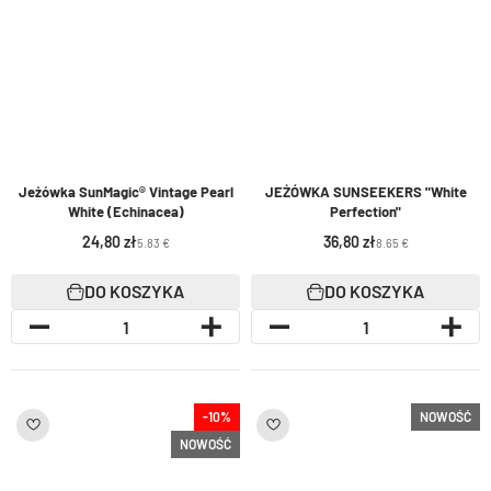
Jeżówka SunMagic® Vintage Pearl
JEŻÓWKA SUNSEEKERS "White
White (Echinacea)
Perfection"
24,80
36,80
5.83 €
8.65 €
DO KOSZYKA
DO KOSZYKA
-10%
NOWOŚĆ
NOWOŚĆ