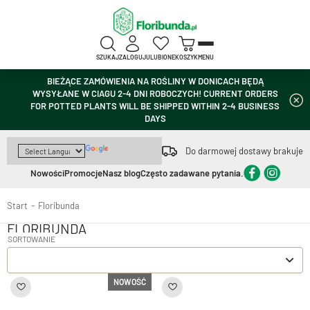
SZUKAJ
ZALOGUJ
ULUBIONE
KOSZYK
MENU
BIEŻĄCE ZAMÓWIENIA NA ROŚLINY W DONICACH BĘDĄ
WYSYŁANE W CIAGU 2-4 DNI ROBOCZYCH! CURRENT ORDERS
FOR POTTED PLANTS WILL BE SHIPPED WITHIN 2-4 BUSINESS
DAYS
Do darmowej dostawy brakuje
Nowości
Promocje
Nasz blog
Często zadawane pytania.
Start
Floribunda
FLORIBUNDA
NOWOŚĆ