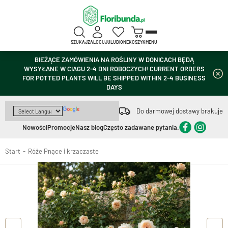
SZUKAJ
ZALOGUJ
ULUBIONE
KOSZYK
MENU
BIEŻĄCE ZAMÓWIENIA NA ROŚLINY W DONICACH BĘDĄ
WYSYŁANE W CIAGU 2-4 DNI ROBOCZYCH! CURRENT ORDERS
FOR POTTED PLANTS WILL BE SHIPPED WITHIN 2-4 BUSINESS
DAYS
Do darmowej dostawy brakuje
Nowości
Promocje
Nasz blog
Często zadawane pytania.
Start
Róże Pnące i krzaczaste