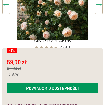
GINGER SYLABUB
0 opinii
-8%
59,00
64,00
13,87
POWIADOM O DOSTĘPNOŚCI
Róża w donicy 5,0 l. - wysyłka 2-3 dni robocze