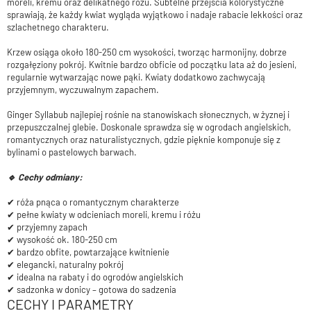
moreli, kremu oraz delikatnego różu. Subtelne przejścia kolorystyczne
sprawiają, że każdy kwiat wygląda wyjątkowo i nadaje rabacie lekkości oraz
szlachetnego charakteru.
Krzew osiąga około 180-250 cm wysokości, tworząc harmonijny, dobrze
rozgałęziony pokrój. Kwitnie bardzo obficie od początku lata aż do jesieni,
regularnie wytwarzając nowe pąki. Kwiaty dodatkowo zachwycają
przyjemnym, wyczuwalnym zapachem.
Ginger Syllabub najlepiej rośnie na stanowiskach słonecznych, w żyznej i
przepuszczalnej glebie. Doskonale sprawdza się w ogrodach angielskich,
romantycznych oraz naturalistycznych, gdzie pięknie komponuje się z
bylinami o pastelowych barwach.
🔹 Cechy odmiany:
✔ róża pnąca o romantycznym charakterze
✔ pełne kwiaty w odcieniach moreli, kremu i różu
✔ przyjemny zapach
✔ wysokość ok. 180-250 cm
✔ bardzo obfite, powtarzające kwitnienie
✔ elegancki, naturalny pokrój
✔ idealna na rabaty i do ogrodów angielskich
✔ sadzonka w donicy – gotowa do sadzenia
CECHY I PARAMETRY