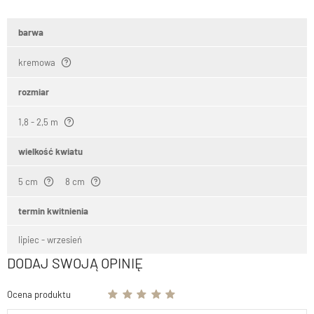
barwa
kremowa
rozmiar
1,8 - 2,5 m
wielkość kwiatu
5 cm
8 cm
termin kwitnienia
lipiec - wrzesień
DODAJ SWOJĄ OPINIĘ
Ocena produktu