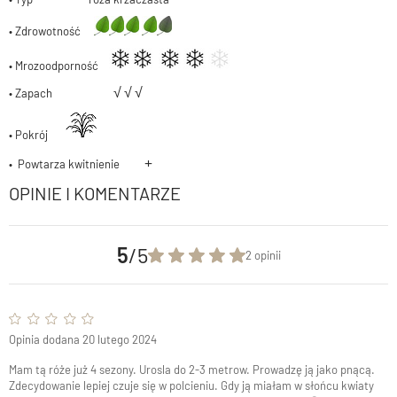
• Zdrowotność
• Mrozoodporność
√
√
√
• Zapach
• Pokrój
+
• Powtarza kwitnienie
OPINIE I KOMENTARZE
5
/5
2 opinii
Opinia dodana 20 lutego 2024
Mam tą róże już 4 sezony. Urosla do 2-3 metrow. Prowadzę ją jako pnącą.
Zdecydowanie lepiej czuje się w polcieniu. Gdy ją miałam w słońcu kwiaty