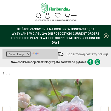
SZUKAJ
ZALOGUJ
ULUBIONE
KOSZYK
MENU
BIEŻĄCE ZAMÓWIENIA NA ROŚLINY W DONICACH BĘDĄ
WYSYŁANE W CIAGU 2-4 DNI ROBOCZYCH! CURRENT ORDERS
FOR POTTED PLANTS WILL BE SHIPPED WITHIN 2-4 BUSINESS
DAYS
Do darmowej dostawy brakuje
Nowości
Promocje
Nasz blog
Często zadawane pytania.
Start