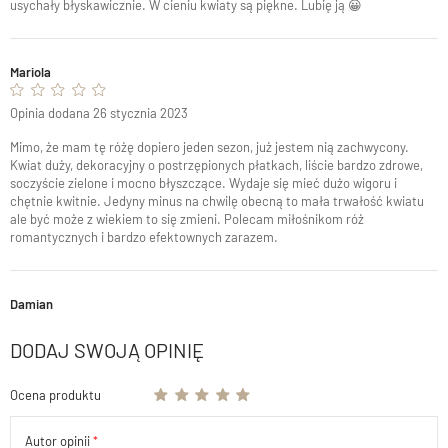
usychały błyskawicznie. W cieniu kwiaty są piękne. Lubię ją 😀
Mariola
Opinia dodana 26 stycznia 2023
Mimo, że mam tę różę dopiero jeden sezon, już jestem nią zachwycony.
Kwiat duży, dekoracyjny o postrzępionych płatkach, liście bardzo zdrowe,
soczyście zielone i mocno błyszczące. Wydaje się mieć dużo wigoru i
chętnie kwitnie. Jedyny minus na chwilę obecną to mała trwałość kwiatu
ale być może z wiekiem to się zmieni. Polecam miłośnikom róż
romantycznych i bardzo efektownych zarazem.
Damian
DODAJ SWOJĄ OPINIĘ
Ocena produktu
Autor opinii